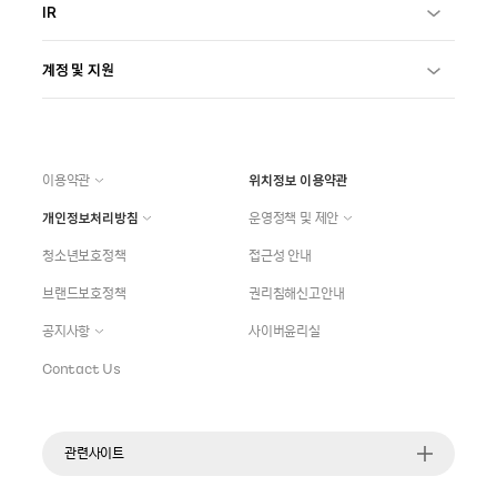
IR
계정 및 지원
이용약관
위치정보 이용약관
개인정보처리방침
운영정책 및 제안
청소년보호정책
접근성 안내
브랜드보호정책
권리침해신고안내
공지사항
사이버윤리실
Contact Us
관련사이트