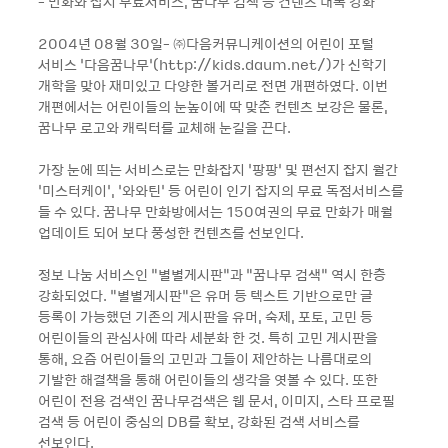
- 만화와 잡지 무료서비스, 꿈나무 검색 등 컨텐츠 대폭 강화
2004년 08월 30일- ㈜다음커뮤니케이션의 어린이 포털
서비스 ‘다음꿈나무’(http://kids.daum.net/)가 신학기
개학을 맞아 재미있고 다양한 볼거리로 전면 개편하였다. 이번
개편에서는 어린이들의 눈높이에 딱 맞춘 컨텐츠 보강은 물론,
꿈나무 로고와 캐릭터를 교체해 눈길을 끈다.
가장 눈에 띄는 서비스로는 만화잡지 ‘팡팡’ 및 편선지 잡지 월간
‘미스터케이’, ‘와와틴’ 등 어린이 인기 잡지의 무료 독점서비스를
들 수 있다. 꿈나무 만화방에서는 150여권의 무료 만화가 매월
업데이트 되어 보다 풍성한 컨텐츠를 선보인다.
정보 나눔 서비스인 “별별게시판“과 “꿈나무 검색“ 역시 한층
강화되었다. “별별게시판“은 유머 등 텍스트 기반으로만 글
등록이 가능했던 기존의 게시판을 유머, 숙제, 포토, 고민 등
어린이들의 관심사에 따라 세분화 한 것. 특히 고민 게시판을
통해, 요즘 어린이들의 고민과 그들이 제안하는 나름대로의
기발한 해결책을 통해 어린이들의 생각을 엿볼 수 있다. 또한
어린이 전용 검색인 꿈나무검색은 웹 문서, 이미지, 스타 프로필
검색 등 어린이 중심의 DB를 확보, 강화된 검색 서비스를
선보인다.