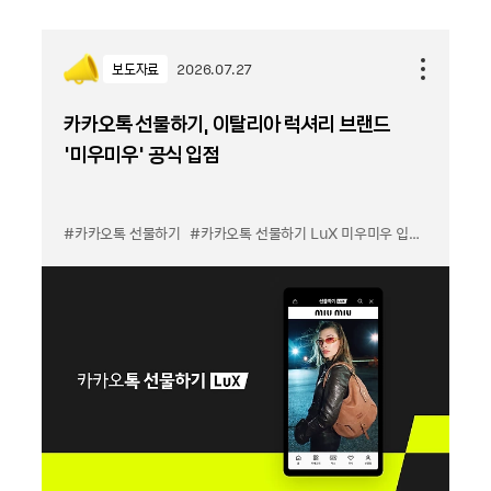
보도자료
2026.07.27
카카오톡 선물하기, 이탈리아 럭셔리 브랜드
'미우미우' 공식 입점
#카카오톡 선물하기
#카카오톡 선물하기 LuX 미우미우 입점
#선물하기