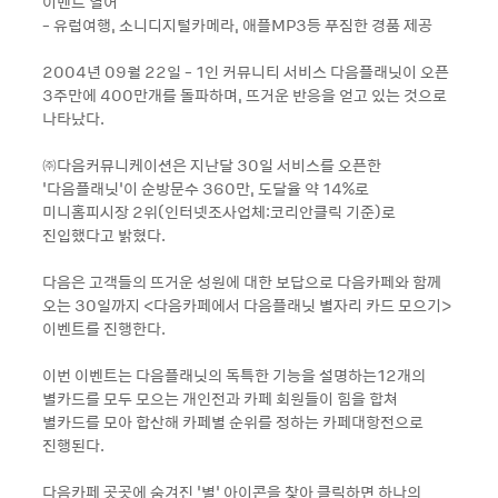
이벤트 열어
- 유럽여행, 소니디지털카메라, 애플MP3등 푸짐한 경품 제공
2004년 09월 22일 - 1인 커뮤니티 서비스 다음플래닛이 오픈
3주만에 400만개를 돌파하며, 뜨거운 반응을 얻고 있는 것으로
나타났다.
㈜다음커뮤니케이션은 지난달 30일 서비스를 오픈한
‘다음플래닛’이 순방문수 360만, 도달율 약 14%로
미니홈피시장 2위(인터넷조사업체:코리안클릭 기준)로
진입했다고 밝혔다.
다음은 고객들의 뜨거운 성원에 대한 보답으로 다음카페와 함께
오는 30일까지 <다음카페에서 다음플래닛 별자리 카드 모으기>
이벤트를 진행한다.
이번 이벤트는 다음플래닛의 독특한 기능을 설명하는12개의
별카드를 모두 모으는 개인전과 카페 회원들이 힘을 합쳐
별카드를 모아 합산해 카페별 순위를 정하는 카페대항전으로
진행된다.
다음카페 곳곳에 숨겨진 ‘별’ 아이콘을 찾아 클릭하면 하나의