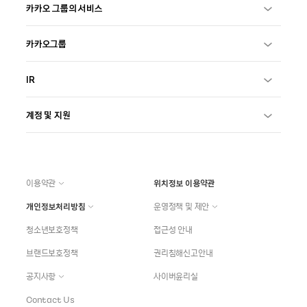
카카오 그룹의 서비스
카카오그룹
IR
계정 및 지원
이용약관
위치정보 이용약관
개인정보처리방침
운영정책 및 제안
청소년보호정책
접근성 안내
브랜드보호정책
권리침해신고안내
공지사항
사이버윤리실
Contact Us