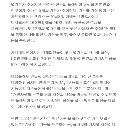
별카드가 주어지고, 추천한 친구의 플래닛이 형성되면 본인과
친구에게 추가로 5개의 카드가 주어진다. 카드를 가장 많이 모은
카드왕에게는 프랑스 등 유럽8일 여행권(1명)과 소니
디지털카메라(3명), 애플 MP3(5명) 등 풍성한 경품을
제공한다. 또 12개의 별카드를 모두 찾은 사용자 중 추첨(1만명)
을 통해 애니콜 최신 디카폰을 비롯, 플래닛 통화인 별과 다음캐쉬
등을 증정한다.
카페대항전에서는 카페회원들이 찾은 별카드의 개수를 합산,
50만원에서 최고 200만원까지 총 600여만원의 카페지원금을
6개 카페에게 지급한다.
다음플래닛 민윤정 팀장은 “다음플래닛의 가장 큰 특징인
다양하고 섬세한 인맥 관리 및 MyTV 등의 강화된 멀티미디어
기능이 네티즌들에게 좋은 반응을 보인 것으로 분석된다."며
“개인사생활 보호와 함께 자신의 개성을 마음껏 표현할 수 있도록
한 플래닛이 앞으로도 지속적인 성장을 할 수 있도록 최선을 다할
것" 이라고 소감을 밝혔다.
한편, 다음은 핸드폰으로 찍은 사진을 플래닛으로 바로 보낼 수
있는 “#7900 “ 기능을 오픈하는 등, 플래닛에 디지털 사진이나,