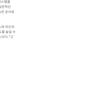
시스템을
 일반적인
높은 순서로
스와 자신의
도를 높일 수
스이다.”고