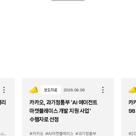
보도자료
2026.08.06
셔리
카카오, 과기정통부 ‘AI 에이전트
카카
마켓플레이스 개발 지원 사업’
98
수행자로 선정
입점
#카카오
#선물하기 LuX
#AI마켓플레이스
#선물하기 미우미우 입점
#과기정통부
#MiuMiu
#2