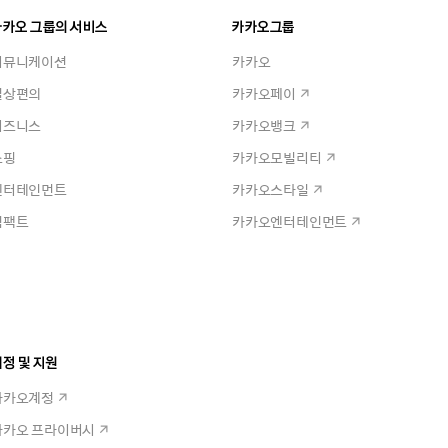
카카오 그룹의 서비스
카카오그룹
커뮤니케이션
카카오
일상편의
카카오페이
비즈니스
카카오뱅크
쇼핑
카카오모빌리티
엔터테인먼트
카카오스타일
임팩트
카카오엔터테인먼트
정 및 지원
카카오계정
카카오 프라이버시