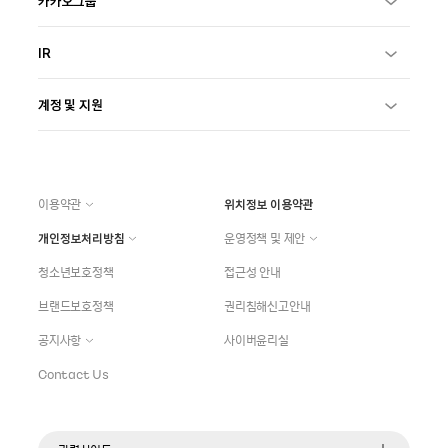
카카오그룹
IR
계정 및 지원
이용약관
위치정보 이용약관
개인정보처리방침
운영정책 및 제안
청소년보호정책
접근성 안내
브랜드보호정책
권리침해신고안내
공지사항
사이버윤리실
Contact Us