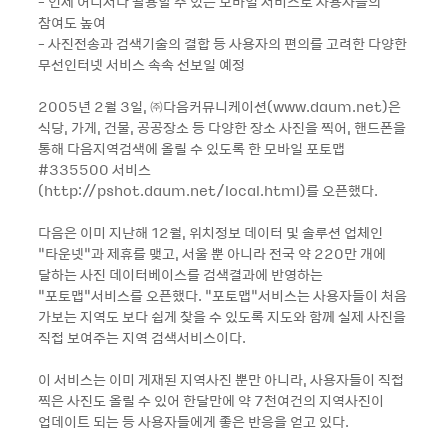
- 언제 어디서나 활용할 수 있는 모바일 서비스로 사용자들의
참여도 높여
- 사진전송과 검색기술의 결합 등 사용자의 편의를 고려한 다양한
무선인터넷 서비스 속속 선보일 예정
2005년 2월 3일, ㈜다음커뮤니케이션(www.daum.net)은
식당, 가게, 건물, 공공장소 등 다양한 장소 사진을 찍어, 핸드폰을
통해 다음지역검색에 올릴 수 있도록 한 모바일 포토맵
#335500 서비스
(http://pshot.daum.net/local.html)를 오픈했다.
다음은 이미 지난해 12월, 위치정보 데이터 및 솔루션 업체인
“타운넷“과 제휴를 맺고, 서울 뿐 아니라 전국 약 220만 개에
달하는 사진 데이터베이스를 검색결과에 반영하는
“포토맵“서비스를 오픈했다. “포토맵“서비스는 사용자들이 처음
가보는 지역도 보다 쉽게 찾을 수 있도록 지도와 함께 실제 사진을
직접 보여주는 지역 검색서비스이다.
이 서비스는 이미 게재된 지역사진 뿐만 아니라, 사용자들이 직접
찍은 사진도 올릴 수 있어 한달만에 약 7천여건의 지역사진이
업데이트 되는 등 사용자들에게 좋은 반응을 얻고 있다.