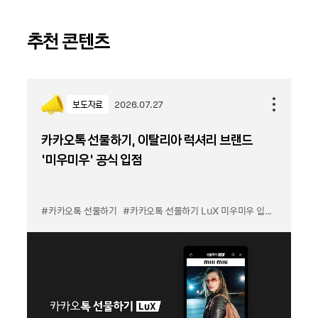
추천 콘텐츠
보도자료
2026.07.27
카카오톡 선물하기, 이탈리아 럭셔리 브랜드
'미우미우' 공식 입점
#카카오톡 선물하기
#카카오톡 선물하기 LuX 미우미우 입점
#선물하기