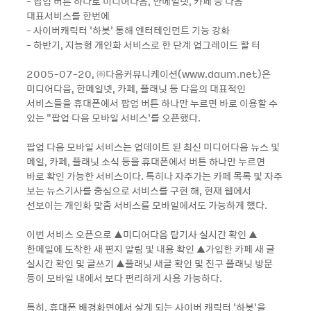
- 팝업 버튼 하나로 미디어다음, 한메일넷, 카페 등 다음
대표서비스를 한번에
- 사이버캐릭터 ‘하봇’ 통해 엔터테인먼트 기능 강화
- 하반기, 지능형 개인화 서비스로 한 단계 업그레이드 할 터
2005-07-20, ㈜다음커뮤니케이션(www.daum.net)은
미디어다음, 한메일넷, 카페, 플래닛 등 다음의 대표적인
서비스들을 휴대폰에서 팝업 버튼 하나만 누르면 바로 이용할 수
있는 “팝업 다음 모바일 서비스’를 오픈했다.
팝업 다음 모바일 서비스는 업데이트 된 최신 미디어다음 뉴스 및
메일, 카페, 플래닛 소식 등을 휴대폰에서 버튼 하나만 누르면
바로 확인 가능한 서비스이다. 특히나 자주가는 카페 목록 및 자주
보는 뉴스기사를 중심으로 서비스를 구현 해, 현재 웹에서
선보이는 개인화 맞춤 서비스를 모바일에서도 가능하게 했다.
이번 서비스 오픈으로 ▲미디어다음 탑기사 실시간 확인 ▲
한메일에 도착한 새 편지 알림 및 내용 확인 ▲가입한 카페 새 글
실시간 확인 및 글쓰기 ▲플래닛 새글 확인 및 친구 플래닛 방문
등이 모바일 내에서 보다 편리하게 사용 가능하다.
특히, 휴대폰 배경화면에서 살게 되는 사이버 캐릭터 ‘하봇’을