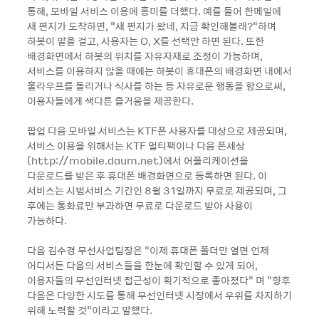
통해, 모바일 서비스 이용에 흥미를 더했다. 예를 들어 한메일에
새 편지가 도착하면, “새 편지가 왔네, 지금 확인해볼래?”하며
하봇이 말을 걸고, 사용자는 O, X를 선택만 하면 된다. 또한
배경화면에서 하봇의 위치를 자유자재로 조정이 가능하며,
서비스를 이용하지 않을 때에는 하봇이 휴대폰의 배경화면 내에서
훌라우프를 돌리거나 식사를 하는 등 자유로운 행동을 함으로써,
이용자들에게 색다른 즐거움을 제공한다.
팝업 다음 모바일 서비스는 KTF폰 사용자를 대상으로 제공되며,
서비스 이용을 위해서는 KTF 멀티팩이나 다음 폰세상
(http://mobile.daum.net)에서 어플리케이션을
다운로드를 받은 후 휴대폰 배경화면으로 등록하면 된다. 이
서비스는 시범서비스 기간인 8월 31일까지 무료로 제공되며, 그
후에는 통화료만 부과하면 무료로 다운로드 받아 사용이
가능하다.
다음 김수경 무선사업팀장은 “이제 휴대폰 폴더만 열면 언제
어디서든 다음의 서비스들을 한눈에 확인할 수 있게 되어,
이용자들의 무선인터넷 접근성이 획기적으로 좋아졌다” 며 “향후
다음은 다양한 시도를 통해 무선인터넷 시장에서 우위를 차지하기
위해 노력할 것”이라고 말했다.