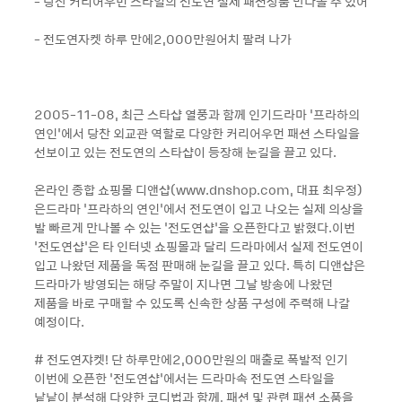
- 당찬 커리어우먼 스타일의 전도연 실제 패션상품 만나볼 수 있어
- 전도연자켓 하루 만에2,000만원어치 팔려 나가
2005-11-08, 최근 스타샵 열풍과 함께 인기드라마 ‘프라하의
연인’에서 당찬 외교관 역할로 다양한 커리어우먼 패션 스타일을
선보이고 있는 전도연의 스타샵이 등장해 눈길을 끌고 있다.
온라인 종합 쇼핑몰 디앤샵(www.dnshop.com, 대표 최우정)
은드라마 ‘프라하의 연인’에서 전도연이 입고 나오는 실제 의상을
발 빠르게 만나볼 수 있는 ‘전도연샵’을 오픈한다고 밝혔다.이번
‘전도연샵’은 타 인터넷 쇼핑몰과 달리 드라마에서 실제 전도연이
입고 나왔던 제품을 독점 판매해 눈길을 끌고 있다. 특히 디앤샵은
드라마가 방영되는 해당 주말이 지나면 그날 방송에 나왔던
제품을 바로 구매할 수 있도록 신속한 상품 구성에 주력해 나갈
예정이다.
# 전도연쟈켓! 단 하루만에2,000만원의 매출로 폭발적 인기
이번에 오픈한 ‘전도연샵’에서는 드라마속 전도연 스타일을
낱낱이 분석해 다양한 코디법과 함께, 패션 및 관련 패션 소품을