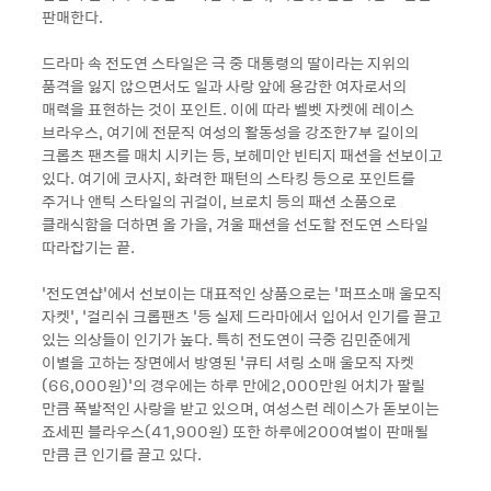
판매한다.
드라마 속 전도연 스타일은 극 중 대통령의 딸이라는 지위의
품격을 잃지 않으면서도 일과 사랑 앞에 용감한 여자로서의
매력을 표현하는 것이 포인트. 이에 따라 벨벳 자켓에 레이스
브라우스, 여기에 전문직 여성의 활동성을 강조한7부 길이의
크롭츠 팬츠를 매치 시키는 등, 보헤미안 빈티지 패션을 선보이고
있다. 여기에 코사지, 화려한 패턴의 스타킹 등으로 포인트를
주거나 앤틱 스타일의 귀걸이, 브로치 등의 패션 소품으로
클래식함을 더하면 올 가을, 겨울 패션을 선도할 전도연 스타일
따라잡기는 끝.
‘전도연샵’에서 선보이는 대표적인 상품으로는 ‘퍼프소매 울모직
자켓’, ‘걸리쉬 크롭팬츠 ’등 실제 드라마에서 입어서 인기를 끌고
있는 의상들이 인기가 높다. 특히 전도연이 극중 김민준에게
이별을 고하는 장면에서 방영된 ‘큐티 셔링 소매 울모직 자켓
(66,000원)’의 경우에는 하루 만에2,000만원 어치가 팔릴
만큼 폭발적인 사랑을 받고 있으며, 여성스런 레이스가 돋보이는
죠세핀 블라우스(41,900원) 또한 하루에200여벌이 판매될
만큼 큰 인기를 끌고 있다.