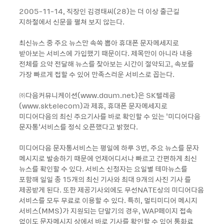
2005-11-14, 직장인 김경태씨(28)는 더 이상 출근길
지하철에서 신문을 펼쳐 보지 않는다.
최신뉴스 중 주요 뉴스만 속쏙 뽑아 휴대폰 문자메세지로
받아보는 서비스에 가입했기 때문이다. 제목만이 아니라 내용
전체를 요약 전달해 뉴스를 찾아보는 시간이 절약되고, 속보를
가장 빠르게 접할 수 있어 만족스러운 서비스로 꼽는다.
㈜다음커뮤니케이션(www.daum.net)은 SK텔레콤
(www.sktelecom)과 제휴, 휴대폰 문자메세지로
미디어다음의 최신 주요기사를 바로 확인할 수 있는 ‘미디어다음
문자통’서비스를 정식 오픈했다고 밝혔다.
미디어다음 문자통서비스는 평일에 하루 3번, 주요 뉴스를 문자
메시지로 발송하기 때문에 언제어디서나 빠르고 간편하게 최신
뉴스를 확인할 수 있다. 서비스 신청자는 요일별 테마뉴스를
포함해 일일 총 15개의 최신 기사와 최대 9개의 사진 기사 를
제공받게 된다. 또한 제공기사외에도 무선NATE상의 미디어다음
서비스를 모두 무료로 이용할 수 있다. 특히, 멀티미디어 메시지
서비스(MMS)가 지원되는 단말기의 경우, WAP페이지 접속
없이도 문자메시지 상에서 바로 기사를 확인할 수 있어 통화료