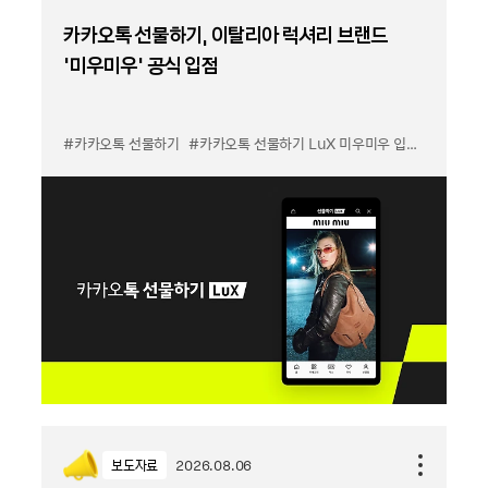
카카오톡 선물하기, 이탈리아 럭셔리 브랜드
'미우미우' 공식 입점
#카카오톡 선물하기
#카카오톡 선물하기 LuX 미우미우 입점
#선물하기
보도자료
2026.08.06