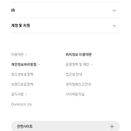
IR
계정 및 지원
이용약관
위치정보 이용약관
개인정보처리방침
운영정책 및 제안
청소년보호정책
접근성 안내
브랜드보호정책
권리침해신고안내
공지사항
사이버윤리실
Contact Us
관련사이트