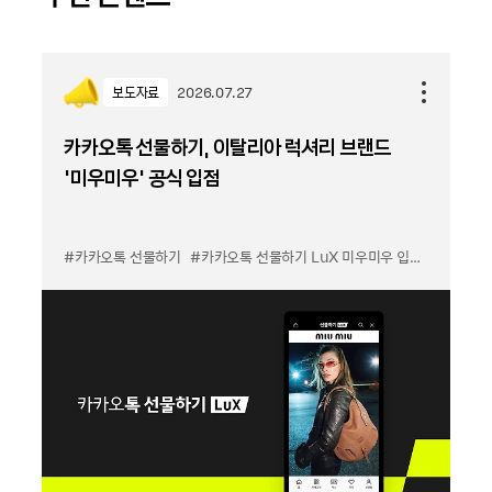
보도자료
2026.07.27
카카오톡 선물하기, 이탈리아 럭셔리 브랜드
'미우미우' 공식 입점
#카카오톡 선물하기
#카카오톡 선물하기 LuX 미우미우 입점
#선물하기