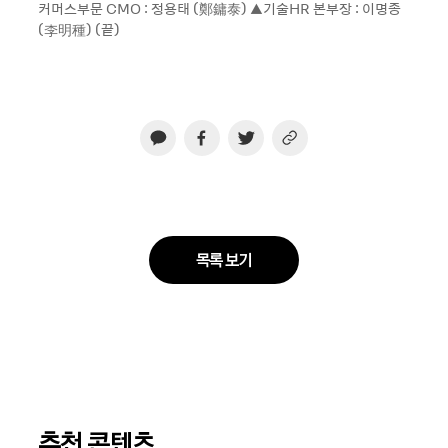
커머스부문 CMO : 정용태 (鄭鏞泰) ▲기술HR 본부장 : 이명종
(李明種) (끝)
목록 보기
추천 콘텐츠