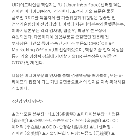
UI가이드라인을 책임지는 ‘UI(User Interface)센터장’에는
김미연 미디어UI팀장이 겸직한다. ▲전사 기술 표준은 물론
글로벌 R&D를 책임지게 될 기술위원회 위원장은 원종필 전
검색기술팀장이 선임되었다. 이밖에 커뮤니티본부와 플랫폼본부,
이마케팅본부는 각각 김자영, 임준우, 최형우 본부장이
유임되었다. 다음미디어 영업부문을 총괄했던 정용태 전
부사장은 디앤샵 등이 소속된 커머스 부문의 CMO(Chief
Marketing Officer)로 선임되었으며, 핵심 기술 인력 육성을
통해 기술 경쟁력 강화에 기여할 기술HR 본부장은 이명종 전
CTO가 맡게 된다.
다음은 미디어부문의 인사를 통해 경쟁역량을 배가하여, 모든 e-
라이프의 접점이 되는 기반 플랫폼으로서의 입지를 지속 확대해갈
계획이다.
<신임 인사 명단>
▲검색포털 본부장 : 최소영(崔素瑛) ▲미디어본부장 : 최정훈
(崔正勳) ▲검색비즈니스본부장 : 김남진 (金南鎭) ▲CTO :
이재혁 (李在爀) ▲CDO : 손경완 (孫境梡) ▲UI 센터장 :
김미연 (金美娟) ▲기술위원회 위원장: 원종필 (元鐘弼) ▲