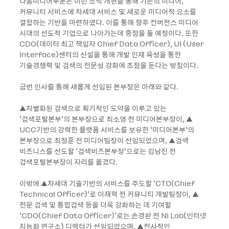
다음미디어부문은 이번 조직 개편을 통해 기존의 미디어,
커뮤니티 서비스에 차세대 서비스 및 새로운 미디어적 요소를
결합하는 기반을 마련하였다. 이를 통해 향후 컨버전스 미디어
시대의 선도적 기업으로 나아가는데 중점을 둘 예정이다. 또한
CDO(데이터 최고 책임자 Chief Data Officer), UI (User
Interface)센터의 신설을 통해 개발 인재 육성을 통한
기술경쟁력 및 검색의 전문성 강화에 초점을 둔다는 방침이다.
금번 인사를 통해 새롭게 선임된 본부장은 아래와 같다.
▲차별화된 검색으로 획기적인 도약을 이루고 있는
‘검색포털본부’의 본부장으로 최소영 전 미디어본부장이, ▲
UCC기반의 강력한 플랫폼 서비스를 보유한 ’미디어본부’의
본부장으로 최정훈 전 미디어팀장이 선임되었으며, ▲검색
비즈니스를 선도할 ’검색비즈본부장’으로는 김남진 전
검색포털본부장이 자리를 옮겼다.
이밖에 ▲차세대 기술기반의 서비스를 주도할 ‘CTO(Chief
Technical Officer)’로 이재혁 전 커뮤니티 개발팀장이, ▲
전문 검색 및 통합검색 등을 더욱 강화하는 데 기여할
‘CDO(Chief Data Officer)’로는 손경완 전 NI Lab(인터넷
지능화 연구소) 디렉터가 선임되었으며, ▲전사적인