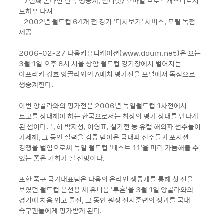
- 7번째 온라인 단독 생중계, 인터넷/모바일 브로드캐스터로서
노하우 다져
- 2002년 월드컵 64개 전 경기 ‘다시보기’ 서비스, 포털 독점
제공
2006-02-27 다음커뮤니케이션(www.daum.net)은 오는
3월 1일 오후 8시 서울 상암 월드컵 경기장에서 벌어지는
아프리카 강호 앙골라와의 A매치 평가전을 포털에서 독점으로
생중계한다.
이번 앙골라와의 평가전은 2006년 독일월드컵 1차전에서
토고를 상대해야 하는 한국으로서는 최상의 평가 상대를 만나게
된 셈이다. 특히 박지성, 이영표, 설기현 등 유럽 해외파 선수들이
가세해, 그 동안 실력을 검증 받아온 국내파 선수들과 포지션
경쟁을 벌임으로써 독일 월드컵 ‘베스트 11’을 미리 가늠해볼 수
있는 좋은 기회가 될 전망이다.
또한 축구 국가대표팀은 다음의 온라인 생중계를 통해 첫 선을
보였던 월드컵 본선용 새 유니폼 ‘투혼’을 3월 1일 앙골라와의
경기에 처음 입고 출전, 그 동안 원정 전지훈련의 성과를 국내
축구팬들에게 평가받게 된다.