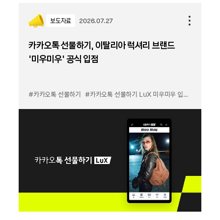
보도자료
2026.07.27
카카오톡 선물하기, 이탈리아 럭셔리 브랜드
'미우미우' 공식 입점
#카카오톡 선물하기
#카카오톡 선물하기 LuX 미우미우 입점
#선물하기