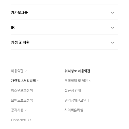
카카오그룹
IR
계정 및 지원
이용약관
위치정보 이용약관
개인정보처리방침
운영정책 및 제안
청소년보호정책
접근성 안내
브랜드보호정책
권리침해신고안내
공지사항
사이버윤리실
Contact Us