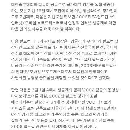
대한축구협회와 다음이 공동으로 국가대표 경기를 독점 생중계
하는 것은 지난 16일 멕시코전에 이어 이번 앙골라와의 평가전이
모두 7번째로, 다음은 지난 7일 확보한 2006FIFA월드컵™의
인터넷/모바일 브로드캐스터로서 안정적 인터넷 생중계에 대한
다음 만의 노하우를 더욱 다져갈 계획이다.
다음 월드컵 TFT의 김태호 팀장은 “앙골라가 우리나라 월드컵 첫
상대인 토고와 같은 아프리카 팀이자 본선 진출국이란 점, 국내파
선수와 해외파 선수 간의 마지막 주전 경쟁 등으로 벌써부터 이번
경기에 대한 네티즌들의 관심이 뜨겁다”며 “실제 월드컵 기간에
버금가는 수준으로 온라인 중계에 대비해, 2006FIFA월드컵™
의 인터넷/모바일 브로드캐스터로서 다음만의 안정적이고
차별화된 동영상 플랫폼을 체험할 수 있을 것이다”고 밝혔다.
한편 다음은 3월 1일 A매치 생중계와 함께 ‘2002 감동의 동영상
다시보기’코너를 개설, 2002년 월드컵 경기의 조별
예선에서부터 결승까지 64개 전 경기에 대한 VOD 다시보기
서비스를 포털 단독으로 제공하게 된다. 이와 함께 3월 19일까지
64개 경기 중 최고의 인기 동영상을 뽑는 ‘최고의 명경기를
잡아라’ 온라인 투표를 실시, 참가한 네티즌 가운데 추첨을 통해
2006 월드컵 공인구 미니어처를 제공할 예정이다.