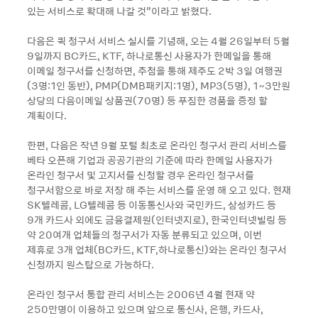
있는 서비스로 확대해 나갈 것”이라고 밝혔다.
다음은 퀵 청구서 서비스 실시를 기념해, 오는 4월 26일부터 5월
9일까지 BC카드, KTF, 하나로통신 사용자가 한메일을 통해
이메일 청구서를 신청하면, 추첨을 통해 제주도 2박 3일 여행권
(3명:1인 동반), PMP(DMB패키지:1명), MP3(5명), 1~3만원
상당의 다음이메일 상품권(70명) 등 푸짐한 경품을 증정 할
계획이다.
한편, 다음은 작년 9월 포털 최초로 온라인 청구서 관리 서비스를
베타 오픈해 기업과 공공기관의 기준에 따라 한메일 사용자가
온라인 청구서 및 고지서를 신청할 경우 온라인 청구서를
청구서함으로 바로 저장 해 주는 서비스를 운영 해 오고 있다. 현재
SK텔레콤, LG텔레콤 등 이동통신사와 국민카드, 삼성카드 등
9개 카드사 외에도 금융결제원(인터넷지로), 한국인터넷빌링 등
약 20여개 업체들의 청구서가 자동 분류되고 있으며, 이번
제휴로 3개 업체(BC카드, KTF,하나로통신)와는 온라인 청구서
신청까지 원스탑으로 가능하다.
온라인 청구서 통합 관리 서비스는 2006년 4월 현재 약
250만명이 이용하고 있으며 앞으로 통신사, 은행, 카드사,