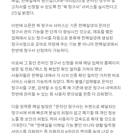
체결, 한메일에서 원스탑(One-Stop)으로 온라인 청구서 및
고지서를 신청할 수 있도록 한 ‘퀵 청구서’ 서비스를 실시한다고
25일 밝혔다.
이번에 오픈한 퀵 청구서 서비스는 기존 한메일넷의 온라인
청구서 관리 기능을 한 단계 더 향상시킨 것으로, 제휴를 맺은
업체에서 오는 청구서를 자동으로 분류해 한메일넷에 생성된
청구서함으로 곧바로 저장해 주는 기능 뿐 아니라 한메일넷에서
한번에 청구서 신청까지 가능하다.
이로써 그 동안 온라인 청구서 신청을 위해 해당 업체의 홈페이지
방문 및 전화/팩스 등 복잡한 확인 절차를 거쳐야 했던
사용자들은 한메일 내에서 각 사의 인증 확인 절차만 거치면 바로
서비스 사용이 가능하게 되었다. 특히 월별/업체별로 온라인
청구서를 구분, 검색할 수 있도록 해 기존에 받은 청구서 내역까지
한번에 관리할 수 있는 등 사용자 편의성을 한층 더 강화했다.
다음 장혁중 메일 팀장은 “온라인 청구서는 우편으로 배달되는
청구서에 비해 빠르며 분실의 위험이 없고 폐기할 때 개인 정보
노출 등 보안의 위험도 적어 사용자가 급속도로 확대 될 것으로
기대한다.”며 “한메일을 이메일 기능 뿐만 아니라 생활 밀착형
서비스를 강화하는 등 이용자의 e라이프 편의를 높여 나갈 수