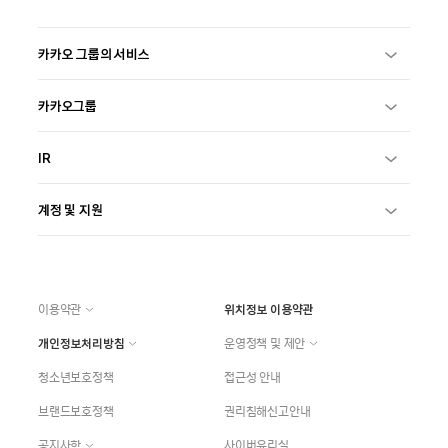
카카오 그룹의 서비스
카카오그룹
IR
계정 및 지원
이용약관
위치정보 이용약관
개인정보처리방침
운영정책 및 제안
청소년보호정책
접근성 안내
브랜드보호정책
권리침해신고안내
공지사항
사이버윤리실