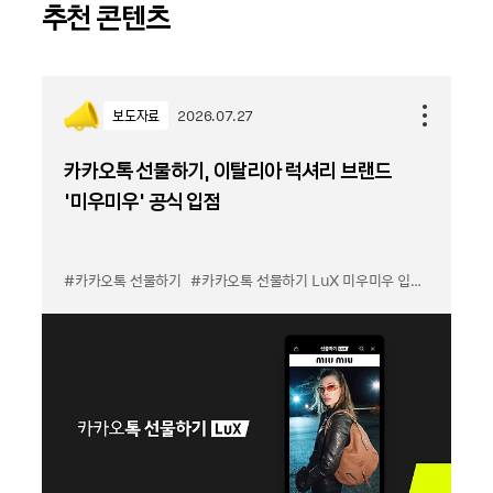
추천 콘텐츠
보도자료
2026.07.27
카카오톡 선물하기, 이탈리아 럭셔리 브랜드
'미우미우' 공식 입점
#카카오톡 선물하기
#카카오톡 선물하기 LuX 미우미우 입점
#선물하기