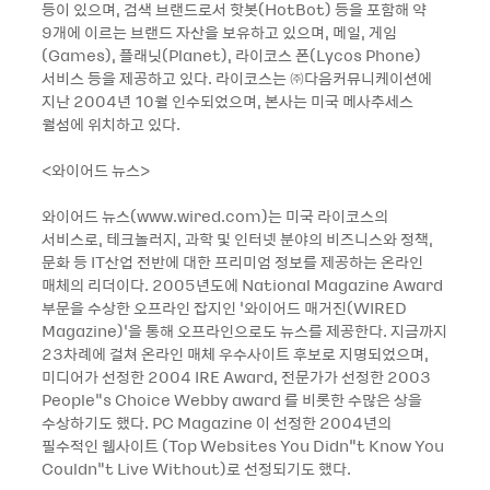
등이 있으며, 검색 브랜드로서 핫봇(HotBot) 등을 포함해 약
9개에 이르는 브랜드 자산을 보유하고 있으며, 메일, 게임
(Games), 플래닛(Planet), 라이코스 폰(Lycos Phone)
서비스 등을 제공하고 있다. 라이코스는 ㈜다음커뮤니케이션에
지난 2004년 10월 인수되었으며, 본사는 미국 메사추세스
월섬에 위치하고 있다.
<와이어드 뉴스>
와이어드 뉴스(www.wired.com)는 미국 라이코스의
서비스로, 테크놀러지, 과학 및 인터넷 분야의 비즈니스와 정책,
문화 등 IT산업 전반에 대한 프리미엄 정보를 제공하는 온라인
매체의 리더이다. 2005년도에 National Magazine Award
부문을 수상한 오프라인 잡지인 ‘와이어드 매거진(WIRED
Magazine)’을 통해 오프라인으로도 뉴스를 제공한다. 지금까지
23차례에 걸쳐 온라인 매체 우수사이트 후보로 지명되었으며,
미디어가 선정한 2004 IRE Award, 전문가가 선정한 2003
People“s Choice Webby award 를 비롯한 수많은 상을
수상하기도 했다. PC Magazine 이 선정한 2004년의
필수적인 웹사이트 (Top Websites You Didn“t Know You
Couldn“t Live Without)로 선정되기도 했다.