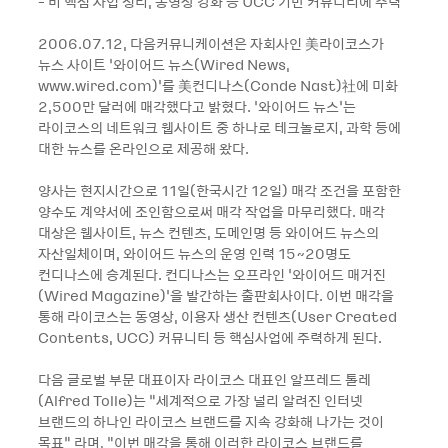
- 비 핵심 사업 정리, 동영상 강화 등 UCC 기반 커뮤니티에 주력
2006.07.12, 다음커뮤니케이션은 자회사인 美라이코스가
뉴스 사이트 ‘와이어드 뉴스(Wired News,
www.wired.com)’를 美컨디나스(Conde Nast)社에 미화
2,500만 달러에 매각했다고 밝혔다. ‘와이어드 뉴스’는
라이코스의 네트워크 웹사이트 중 하나로 테크놀로지, 과학 등에
대한 뉴스를 온라인으로 제공해 왔다.
양사는 현지시간으로 11일(한국시간 12일) 매각 조건을 포함한
양수도 계약서에 조인함으로써 매각 작업을 마무리했다. 매각
대상은 웹사이트, 뉴스 컨텐츠, 도메인명 등 와이어드 뉴스의
자산일체이며, 와이어드 뉴스의 운영 인력 15~20명도
컨디나스에 승계된다. 컨디나스는 오프라인 ‘와이어드 매거진
(Wired Magazine)’을 발간하는 출판회사이다. 이번 매각을
통해 라이코스는 동영상, 이용자 생산 컨텐츠(User Created
Contents, UCC) 커뮤니티 등 핵심사업에 주력하게 된다.
다음 글로벌 부문 대표이자 라이코스 대표인 알프레드 톨레
(Alfred Tolle)는 “세계적으로 가장 널리 알려진 인터넷
브랜드의 하나인 라이코스 브랜드를 지속 강화해 나가는 것이
목표” 라며, “이번 매각을 통해 이러한 라이코스 브랜드를