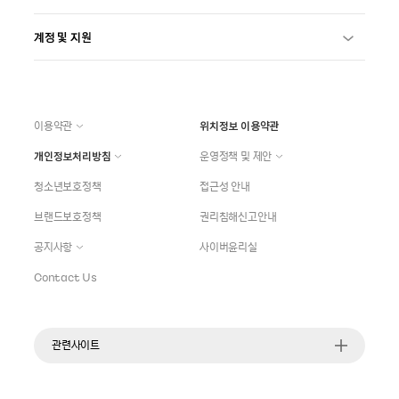
계정 및 지원
이용약관
위치정보 이용약관
개인정보처리방침
운영정책 및 제안
청소년보호정책
접근성 안내
브랜드보호정책
권리침해신고안내
공지사항
사이버윤리실
Contact Us
관련사이트