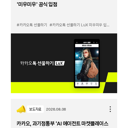
'미우미우' 공식 입점
#카카오톡 선물하기
#카카오톡 선물하기 LuX 미우미우 입점
#선물하기
보도자료
2026.08.06
카카오, 과기정통부 ‘AI 에이전트 마켓플레이스