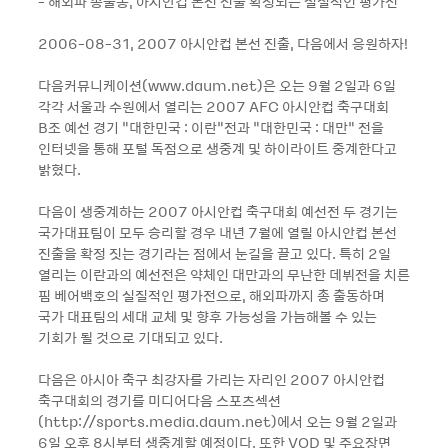
- 해외파 총출동, 아시안컵 본선 진출 확정되는 실질적인 평가전
2006-08-31, 2007 아시안컵 본선 진출, 다음에서 응원하자!
다음커뮤니케이션(www.daum.net)은 오는 9월 2일과 6일
각각 서울과 수원에서 열리는 2007 AFC 아시안컵 축구대회
B조 예선 경기 “대한민국 : 이란“전과 “대한민국 : 대만“ 전을
인터넷을 통해 포털 독점으로 생중계 및 하이라이트 중계한다고
밝혔다.
다음이 생중계하는 2007 아시안컵 축구대회 예선전 두 경기는
국가대표팀이 모두 승리할 경우 내년 7월에 열릴 아시안컵 본선
진출을 확정 짓는 경기라는 점에서 눈길을 끌고 있다. 특히 2일
열리는 이란과의 예선전은 약체인 대만과의 무난한 데뷔전을 치른
핌 베어백호의 실질적인 평가전으로, 해외파까지 총 출동하며
국가 대표팀의 세대 교체 및 향후 가능성을 가늠해볼 수 있는
기회가 될 것으로 기대되고 있다.
다음은 아시아 축구 최강자를 가리는 자리인 2007 아시안컵
축구대회의 경기를 미디어다음 스포츠섹션
(http://sports.media.daum.net)에서 오는 9월 2일과
6일 오후 8시부터 생중계할 예정이다. 또한 VOD 및 주요장면