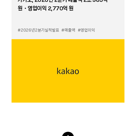
원・영업이익 2,770억 원
#2026년2분기실적발표
#매출액
#영업이익