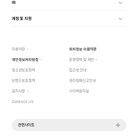
IR
계정 및 지원
이용약관
위치정보 이용약관
개인정보처리방침
운영정책 및 제안
청소년보호정책
접근성 안내
브랜드보호정책
권리침해신고안내
공지사항
사이버윤리실
Contact Us
관련사이트