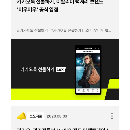
카카오톡 선물하기, 이탈리아 럭셔리 브랜드
'미우미우' 공식 입점
#카카오톡 선물하기
#카카오톡 선물하기 LuX 미우미우 입점
#선물하기
보도자료
2026.08.06