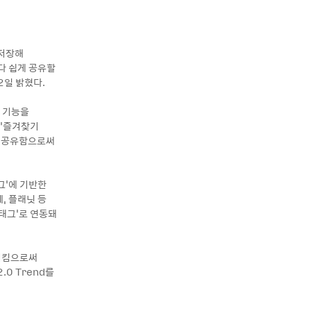
 저장해
보다 쉽게 공유할
22일 밝혔다.
는 기능을
 ‘즐겨찾기
서로 공유함으로써
그’에 기반한
, 플래닛 등
‘태그’로 연동돼
동시킴으로써
0 Trend를