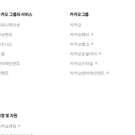
카카오 그룹의 서비스
카카오그룹
커뮤니케이션
카카오
일상편의
카카오페이
비즈니스
카카오뱅크
쇼핑
카카오모빌리티
엔터테인먼트
카카오스타일
임팩트
카카오엔터테인먼트
정 및 지원
카카오계정