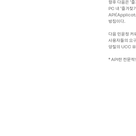
향후 다음은 ‘즐
PC 내 ‘즐겨찾
API(Applic
방침이다.
다음 민윤정 커
사용자들의 요구
양질의 UCC 
* API란 전문