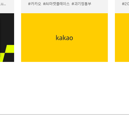
입점
#카카오
#선물하기 LuX
#AI마켓플레이스
#선물하기 미우미우 입점
#과기정통부
#MiuMiu
#2