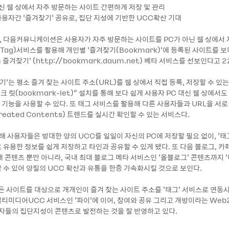
대신 웹 상에서 자주 방문하는 사이트 간편하게 저장 및 관리
사용자간 ‘즐겨찾기’ 공유로, 집단 지성에 기반한 UCC확산 기대
22, 다음커뮤니케이션은 사용자가 자주 방문하는 사이트를 PC가 아닌 웹 상에서
Tag)서비스를 활용해 개인별 ‘즐겨찾기(Bookmark)’에 등록된 사이트를 
m 즐겨찾기’ (http://bookmark.daum.net) 베타 서비스를 선보인다고 
기’는 평소 즐겨 찾는 사이트 주소(URL)를 웹 상에서 직접 등록, 저장할 수 있
크 릿(bookmark-let)“ 설치를 통해 보다 쉽게 사용자 PC 대신 웹 상에서도
)’ 기능을 사용할 수 있다. 또 태그 서비스를 활용해 다른 사용자들과 URL을 
Created Contents) 트렌드를 실시간 확인할 수 있는 서비스다.
해 사용자들은 방대한 양의 UCC를 일일이 자신의 PC에 저장할 필요 없이, ‘태
유용한 정보를 쉽게 저장하고 타인과 공유할 수 있게 됐다. 또 다음 블로그, 카페
 콘텐츠 뿐만 아니라, 국내 최대 블로그 메타 서비스인 ‘올블로그’ 콘텐츠까지 
 수 있어 양질의 UCC 확산과 유통을 한층 가속화시킬 것으로 보인다.
모든 사이트를 대상으로 개개인이 즐겨 찾는 사이트 주소를 ‘태그’ 서비스로 연
티미디어UCC 서비스인 ‘파이’에 이어, 참여와 공유 그리고 개방이라는 Web2.
용자들의 집단지성이 콘텐츠로 발전하는 것을 잘 반영하고 있다.