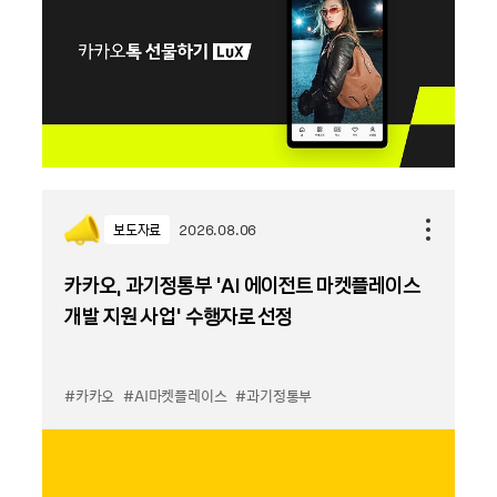
보도자료
2026.08.06
카카오, 과기정통부 ‘AI 에이전트 마켓플레이스
개발 지원 사업’ 수행자로 선정
#카카오
#AI마켓플레이스
#과기정통부