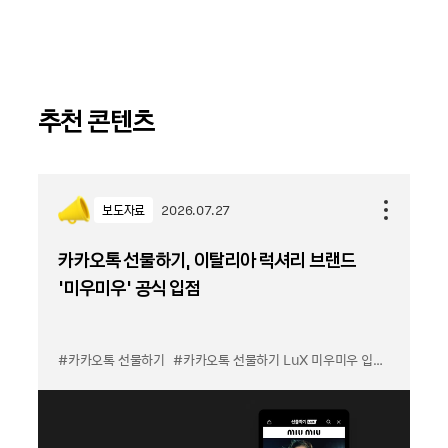
추천 콘텐츠
보도자료
2026.07.27
카카오톡 선물하기, 이탈리아 럭셔리 브랜드
'미우미우' 공식 입점
#카카오톡 선물하기
#카카오톡 선물하기 LuX 미우미우 입점
#선물하기