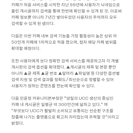
카페가 처음 서비스를 시작한 지난 99년에 사용자가 닉네임으로
올린 게시글까지 검색을 통해 한번에 확인할 수 있게 된 것. 이로써
카페 정보뿐 아니라 7년간 쌓아두었던 사용자의 추억까지 모두
검색할 수 있게 된 셈이다.
다음은 이번 카페 내부 검색 기능을 가장 활동성이 높은 상위 약
50만개 카페에 1차적으로 적용 했으며, 점차 해당 카페 범위를
확대할 예정이다.
또한 사용자에게 보다 정확한 검색 서비스를 제공하고자 각 개별
게시판의 검색 옵션을 확대했다. ▲게시글의 제목 및 본문 뿐만
아니라 ▲글 제목 ▲글 번호 ▲말머리 ▲파일명 등 다양한 옵션별
검색 지원 및 검색 결과를 정확도/최신순으로 정렬할 수 있어
사용자가 원하는 콘텐츠를 한눈에 확인할 수 있다.
다음 민윤정 커뮤니티본부장은 “양질의 UCC 생산의 중심인
카페 내 게시글은 일평균 약 300만건에 달하고 있다." 며
"무엇보다 UCC가 활발히 소비되고 유통되는 선순환 구조를
창출해 나가는 플랫폼으로 확고히 자리잡는데 주력할 것"이라고
밝혔다.