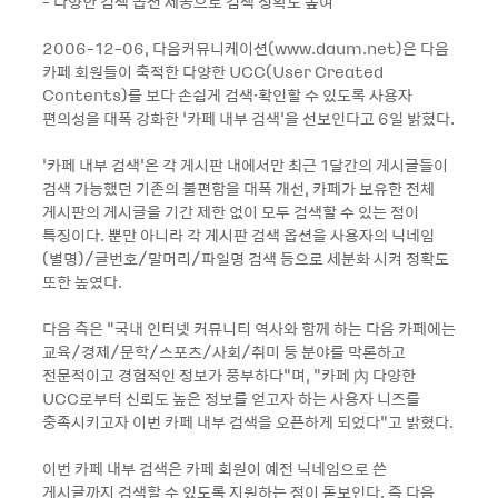
- 다양한 검색 옵션 제공으로 검색 정확도 높여
2006-12-06, 다음커뮤니케이션(www.daum.net)은 다음
카페 회원들이 축적한 다양한 UCC(User Created
Contents)를 보다 손쉽게 검색·확인할 수 있도록 사용자
편의성을 대폭 강화한 ‘카페 내부 검색’을 선보인다고 6일 밝혔다.
‘카페 내부 검색’은 각 게시판 내에서만 최근 1달간의 게시글들이
검색 가능했던 기존의 불편함을 대폭 개선, 카페가 보유한 전체
게시판의 게시글을 기간 제한 없이 모두 검색할 수 있는 점이
특징이다. 뿐만 아니라 각 게시판 검색 옵션을 사용자의 닉네임
(별명)/글번호/말머리/파일명 검색 등으로 세분화 시켜 정확도
또한 높였다.
다음 측은 “국내 인터넷 커뮤니티 역사와 함께 하는 다음 카페에는
교육/경제/문학/스포츠/사회/취미 등 분야를 막론하고
전문적이고 경험적인 정보가 풍부하다”며, “카페 內 다양한
UCC로부터 신뢰도 높은 정보를 얻고자 하는 사용자 니즈를
충족시키고자 이번 카페 내부 검색을 오픈하게 되었다”고 밝혔다.
이번 카페 내부 검색은 카페 회원이 예전 닉네임으로 쓴
게시글까지 검색할 수 있도록 지원하는 점이 돋보인다. 즉 다음