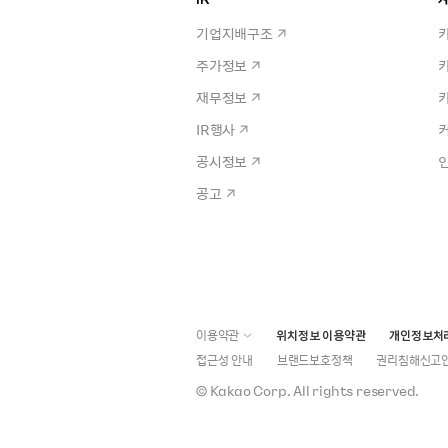
기업지배구조
주가정보
재무정보
IR행사
공시정보
공고
이용약관
위치정보 이용약관
개인정보처
접근성 안내
브랜드보호정책
권리침해신고
©
Kakao Corp.
All rights reserved.