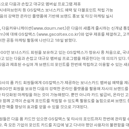
처음으로 다음과 손잡고 대규모 멤버쉽 프로그램 제휴
, 시네마브런치 등 GS칼텍스 보너스카드 혜택 및 더블포인트 적립 가능
다음의 강력한 온라인 플랫폼에 기반해 브랜드 홍보 및 타깃 마케팅 실시
8, 다음커뮤니케이션(www.daum.net)은 다음이 새롭게 출시하는 신개념 
mm)에 대해 GS칼텍스 (www.gscaltex.co.kr)와 업무 제휴를 체결하고, 
위한 공동 마케팅 활동에 나선다고 18일 밝혔다.
,000만 보너스카드 회원을 보유하고 있는 GS칼텍스가 정유사 중 처음으로, 국
고 있는 다음과 손잡고 대규모 멤버쉽 프로그램을 제공한다는 데 의의가 있다. 
다음과 제휴된 수십여 개 브랜드의 포인트를 한번에 적립하고 이용할 수 있는 새
자사의 폼 카드 회원들에게 GS칼텍스가 제공하는 보너스카드 멤버쉽 혜택을 제
,800만 회원을 보유한 다음의 강력한 온라인 플랫폼을 활용해 자사의 브랜드를
 타깃화된 마케팅을 하는 것이 가능해졌다. 뿐만 아니라 카드 발급비, 온라인 
와 함께 고객이 손쉽게 포인트를 적립할 수 있도록 활용도를 높힘으로써 브랜드
통한 매출 향상의 효과를 얻을 수 있을 것으로 기대된다.
회원들은 다음 폼 카드만 있으면 GS칼텍스 및 타사의 포인트까지 한번에 관리할 
. 즉 모든 기업의 포인트 카드를 지갑에 넣고 다녀야 했던 사용자의 불편함을 대