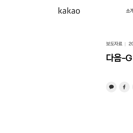
소
보도자료
20
다음-G