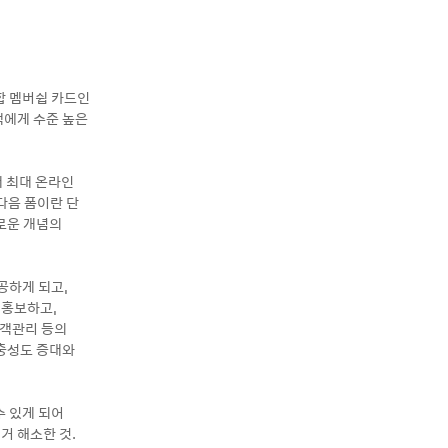
통합 멤버쉽 카드인
고객에게 수준 높은
내 최대 온라인
다음 폼이란 단
로운 개념의
공하게 되고,
 홍보하고,
고객관리 등의
 충성도 증대와
수 있게 되어
거 해소한 것.