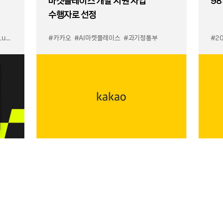
마켓플레이스 개발 지원 사업’
98
수행자로 선정
입점
#카카오
#선물하기 LuX
#AI마켓플레이스
#선물하기 미우미우 입점
#과기정통부
#MiuMiu
#2