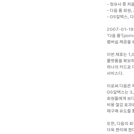
- 정유사 중 
- 다음 폼 회원
- GS칼텍스, 
2007-01-1
‘다음 폼’(po
멤버쉽 제공을 
이번 제휴는 1
플랫폼을 확보하
하나의 카드로 
서비스다.
이로써 다음은 
GS칼텍스는 3
회원들에게 보다
비용 절감 효과
재구매 유도를 
또한, 다음의 
더욱 편리해 졌다