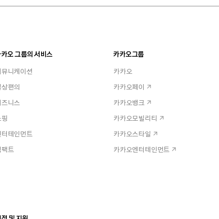
카카오 그룹의 서비스
카카오그룹
커뮤니케이션
카카오
일상편의
카카오페이
비즈니스
카카오뱅크
쇼핑
카카오모빌리티
엔터테인먼트
카카오스타일
임팩트
카카오엔터테인먼트
정 및 지원