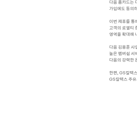
다음 폼카드는 다
가입에도 동의하
이번 제휴를 통
고객의 로열티 
영역을 확대해 
다음 김용훈 사
높은 멤버쉽 서
다음의 강력한 
한편, GS칼텍스
GS칼텍스 주유