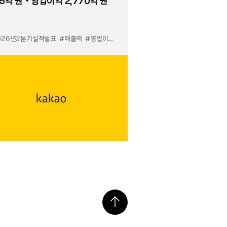
5억 원・영업이익 2,770억 원
026년2분기실적발표
#매출액
#영업이익