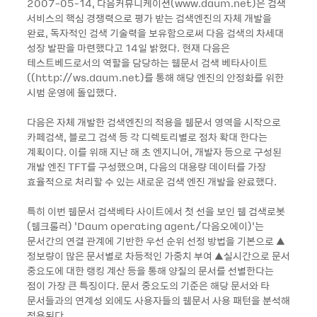
2007-05-14, 다음커뮤니케이션(www.daum.net)은 검색
서비스의 핵심 경쟁력으로 평가 받는 검색엔진의 자체 개발을
완료, 독자적인 검색 기술력을 보유함으로써 다음 검색의 차세대
성장 발판을 마련했다고 14일 밝혔다. 현재 다음은
테스트베드로서의 역할을 담당하는 웹문서 검색 베타사이트
((http://ws.daum.net)를 통해 해당 엔진의 안정화를 위한
시범 운영에 돌입했다.
다음은 자체 개발한 검색엔진의 적용을 웹문서 영역을 시작으로
카페검색, 블로그 검색 등 각 디렉토리별로 점차 확대 한다는
계획이다. 이를 위해 지난 해 초 엔지니어, 개발자 등으로 구성된
개발 엔진 TFT를 구성했으며, 다음의 대용량 데이터를 가장
효율적으로 처리할 수 있는 새로운 검색 엔진 개발을 완료했다.
특히 이번 웹문서 검색베타 사이트에서 첫 선을 보인 웹 검색로봇
(웹크롤러) ‘Daum operating agent/다음오에이)’는
문서간의 연결 관계에 기반한 우선 순위 선정 방법을 기본으로 ▲
정보량이 많은 문서별로 차등적인 가중치 부여 ▲실시간으로 문서
중요도에 대한 랭킹 계산 등을 통해 양질의 문서를 선별한다는
점이 가장 큰 특징이다. 문서 중요도의 기준은 해당 문서와 타
문서들과의 연계성 외에도 사용자들의 웹문서 사용 패턴을 분석해
적용된다.