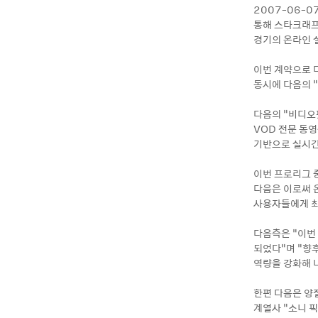
2007-06-
통해 스타크래프
경기의 온라인 
이번 계약으로 
동시에 다음의 “
다음의 “비디오
VOD 전문 동
기반으로 실시간
이번 프로리그 
다음은 이로써 
사용자들에게 최
다음측은 “이번
되었다”며 “향
역량을 강화해 
한편 다음은 양
계열사 “소니 픽쳐