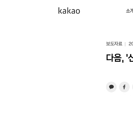
소
보도자료
20
다음, 