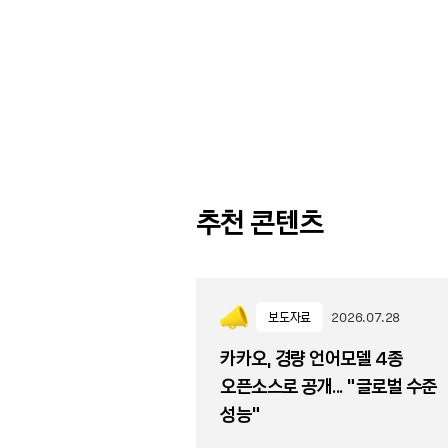
추천 콘텐츠
보도자료
2026.07.28
카카오, 경량 언어모델 4종
오픈소스로 공개... “글로벌 수준
성능”