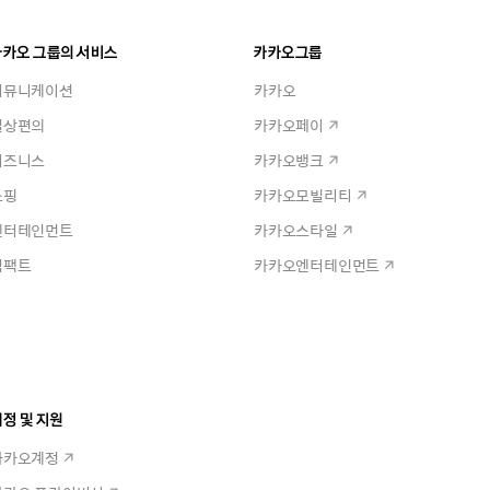
카카오 그룹의 서비스
카카오그룹
커뮤니케이션
카카오
일상편의
카카오페이
비즈니스
카카오뱅크
쇼핑
카카오모빌리티
엔터테인먼트
카카오스타일
임팩트
카카오엔터테인먼트
정 및 지원
카카오계정