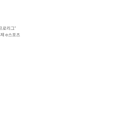
‘프로리그’
국제 e스포츠