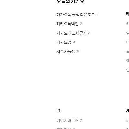
오늘의 카카오
카카오톡 공식 다운로드
카카오톡백업
카카오 이모티콘샵
카카오맵
지속가능성
IR
계
기업지배구조