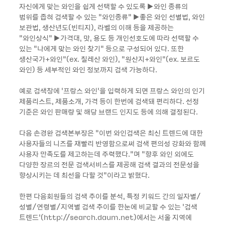
자신에게 맞는 와인을 쉽게 선택할 수 있도록 ▶와인 종류의
범위를 좁혀 검색할 수 있는 “와인종류“ ▶좋은 와인 선별법, 와인
보관법, 생산년도(빈티지), 라벨의 이해 등을 제공하는
“와인상식“ ▶가격대, 맛, 용도 등 개인선호도에 따라 선택할 수
있는 “나에게 맞는 와인 찾기“ 등으로 구성되어 있다. 또한
생산국가+와인“(ex. 칠레산 와인), “원산지+와인“(ex. 보르도
와인) 등 세부적인 와인 정보까지 검색 가능하다.
예로 검색창에 ‘프랑스 와인’을 입력하게 되면 프랑스 와인의 인기
제품리스트, 제품소개, 가격 등이 한번에 검색돼 편리하다. 선정
기준은 와인 판매량 및 해당 브랜드 인지도 등에 의해 결정된다.
다음 손경완 검색본부장은 “이번 와인검색은 최신 트렌드에 대한
사용자들의 니즈를 재빨리 반영함으로써 검색 편의성 강화와 함께
사용자 만족도를 제고하는데 주력했다.”며 “향후 와인 외에도
다양한 장르의 전문 검색서비스를 제공해 검색 결과의 전문성을
향상시키는 데 최선을 다할 것”이라고 밝혔다.
한편 다음회원들의 검색 추이를 분석, 특정 키워드 간의 일자별/
성별/연령별/지역별 검색 추이를 한눈에 비교할 수 있는 ‘검색
트렌드’(http://search.daum.net)에서는 서울 지역에