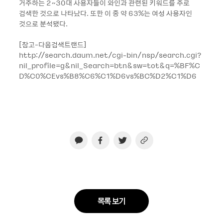
거주하는 2~30대 사용자들이 와인과 관련된 키워드를 주로
검색한 것으로 나타났다. 또한 이 중 약 63%는 여성 사용자인
것으로 분석됐다.
[참고-다음검색트랜드]
http://search.daum.net/cgi-bin/nsp/search.cgi?
nil_profile=g&nil_Search=btn&sw=tot&q=%BF%C
D%C0%CEvs%B8%C6%C1%D6vs%BC%D2%C1%D6
목록 보기