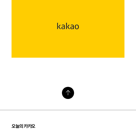
오늘의 카카오