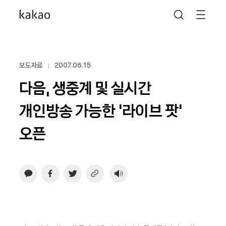
보도자료
2007.06.15
다음, 생중계 및 실시간
개인방송 가능한 ‘라이브 팟’
오픈