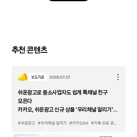
추천 콘텐츠
보도자료
2026.07.27
쉬운광고로 중소사업자도 쉽게 톡채널 친구
모은다
카카오, 쉬운광고 신규 상품 '우리채널 알리기'
출시
#쉬운광고
#우리채널 알리기
#카카오Ad
#카톡 쉬운 광고
#카톡 우