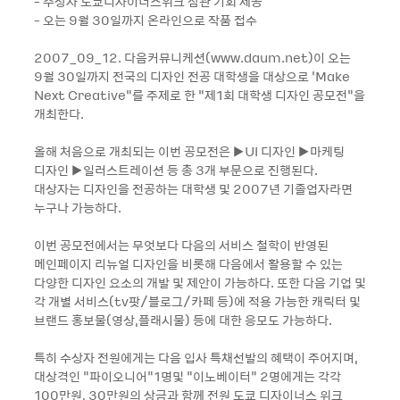
- 수상자 도쿄디자이너스위크 참관 기회 제공
- 오는 9월 30일까지 온라인으로 작품 접수
2007_09_12. 다음커뮤니케션(www.daum.net)이 오는
9월 30일까지 전국의 디자인 전공 대학생을 대상으로 ‘Make
Next Creative“를 주제로 한 “제1회 대학생 디자인 공모전“을
개최한다.
올해 처음으로 개최되는 이번 공모전은 ▶UI 디자인 ▶마케팅
디자인 ▶일러스트레이션 등 총 3개 부문으로 진행된다.
대상자는 디자인을 전공하는 대학생 및 2007년 기졸업자라면
누구나 가능하다.
이번 공모전에서는 무엇보다 다음의 서비스 철학이 반영된
메인페이지 리뉴얼 디자인을 비롯해 다음에서 활용할 수 있는
다양한 디자인 요소의 개발 및 제안이 가능하다. 또한 다음 기업 및
각 개별 서비스(tv팟/블로그/카페 등)에 적용 가능한 캐릭터 및
브랜드 홍보물(영상,플래시물) 등에 대한 응모도 가능하다.
특히 수상자 전원에게는 다음 입사 특채선발의 혜택이 주어지며,
대상격인 “파이오니어“1명및 “이노베이터“ 2명에게는 각각
100만원, 30만원의 상금과 함께 전원 도쿄 디자이너스 위크