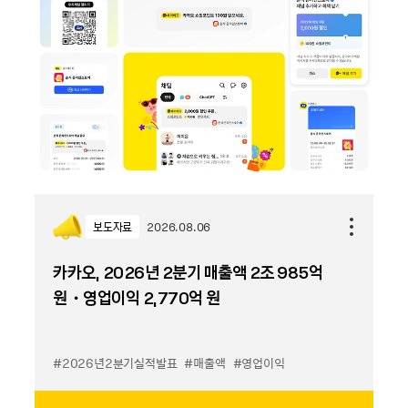
보도자료
2026.08.06
카카오, 2026년 2분기 매출액 2조 985억
원・영업이익 2,770억 원
#2026년2분기실적발표
#매출액
#영업이익