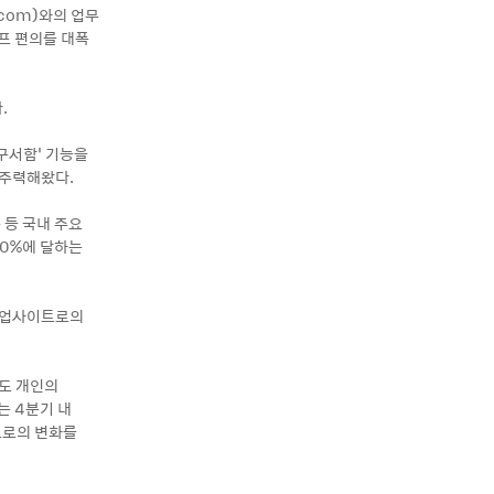
.com)와의 업무
프 편의를 대폭
.
구서함’ 기능을
 주력해왔다.
 등 국내 주요
90%에 달하는
 기업사이트로의
에도 개인의
는 4분기 내
으로의 변화를