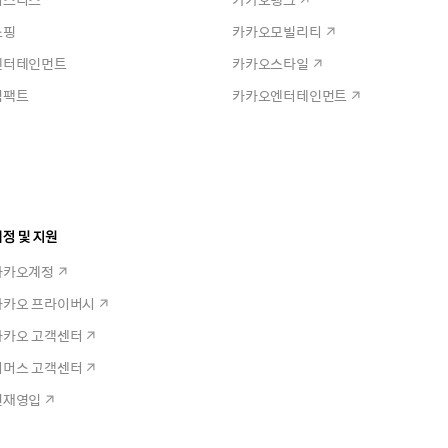
쇼핑
카카오모빌리티
엔터테인먼트
카카오스타일
임팩트
카카오엔터테인먼트
정 및 지원
카카오계정
카카오 프라이버시
카카오 고객센터
커머스 고객센터
인재영입