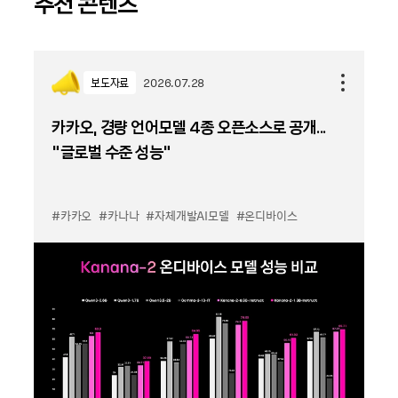
추천 콘텐츠
보도자료
2026.07.28
카카오, 경량 언어모델 4종 오픈소스로 공개...
“글로벌 수준 성능”
#카카오
#카나나
#자체개발AI모델
#온디바이스