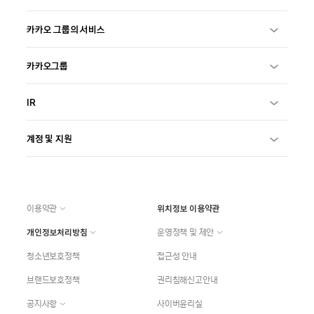
카카오 그룹의 서비스
카카오그룹
IR
계정 및 지원
이용약관
위치정보 이용약관
개인정보처리방침
운영정책 및 제안
청소년보호정책
접근성 안내
브랜드보호정책
권리침해신고안내
공지사항
사이버윤리실