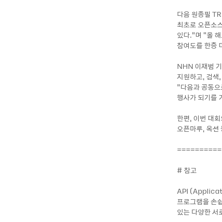
다음 원종필 TR
최초로 오픈소스
있다.”며 "올
참여도를 한층 더
NHN 이재범 
지원하고, 검색,
“다음과 공동으
행사가 되기를 
한편, 이번 대
오픈마루, 옥션
==========
# 참고
API (Appli
프로그램을 손쉽
있는 다양한 서