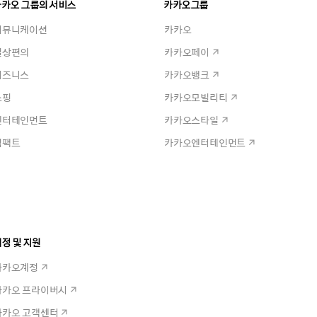
카카오 그룹의 서비스
카카오그룹
커뮤니케이션
카카오
일상편의
카카오페이
비즈니스
카카오뱅크
쇼핑
카카오모빌리티
엔터테인먼트
카카오스타일
임팩트
카카오엔터테인먼트
정 및 지원
카카오계정
카카오 프라이버시
카카오 고객센터