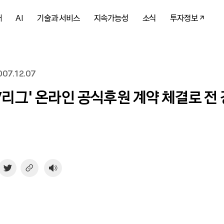
개
AI
기술과 서비스
지속가능성
소식
투자정보
07.12.07
‘V리그’ 온라인 공식후원 계약 체결로 전