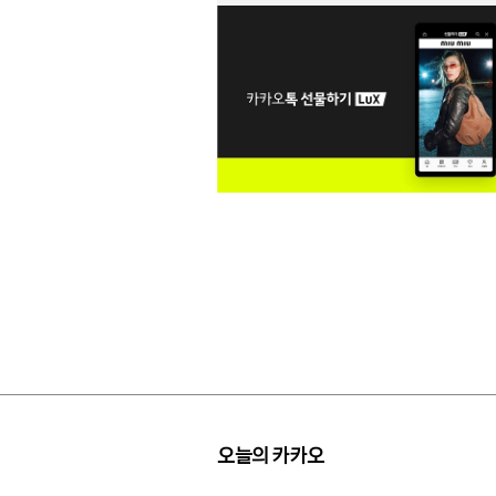
오늘의 카카오