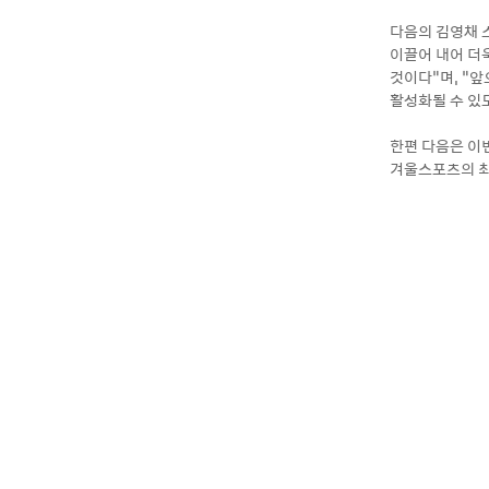
다음의 김영채 
이끌어 내어 더
것이다”며, “
활성화될 수 있
한편 다음은 이
겨울스포츠의 최