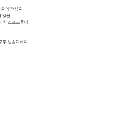
즌들의 관심을
지 않을
다양한 스포츠들이
 모두 생중계하여