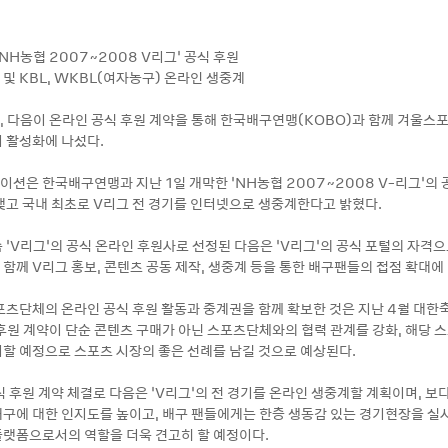
 ‘NH농협 2007~2008 V리그’ 공식 후원
기 및 KBL, WKBL(여자농구) 온라인 생중계
07, 다음이 온라인 공식 후원 계약을 통해 한국배구연맹(KOBO)과 함께 겨울스
 활성화에 나섰다.
션은 한국배구연맹과 지난 1일 개막한 ‘NH농협 2007~2008 V-리그’의 
맺고 국내 최초로 V리그 전 경기를 인터넷으로 생중계한다고 밝혔다.
 ‘V리그’의 공식 온라인 후원사로 선정된 다음은 ‘V리그’의 공식 포털의 자격으
함께 V리그 홍보, 콘텐츠 공동 제작, 생중계 등을 통한 배구팬들의 접점 확대에
포츠단체의 온라인 공식 후원 활동과 중계권을 함께 확보한 것은 지난 4월 대
 후원 계약이 단순 콘텐츠 구매가 아닌 스포츠단체와의 협력 관계를 강화, 해당 
할 예정으로 스포츠 시장의 좋은 선례를 남길 것으로 예상된다.
 후원 계약 체결로 다음은 ‘V리그’의 전 경기를 온라인 생중계할 계획이며, 보
구에 대한 인지도를 높이고, 배구 팬들에게는 한층 생동감 있는 경기현장을 실
랫폼으로서의 역할을 더욱 견고히 할 예정이다.