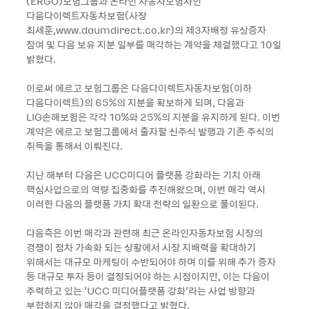
(ERGO)보험그룹과 온라인 자동차보험사인
다음다이렉트자동차보험(사장
최세훈,www.daumdirect.co.kr)의 제3자배정 유상증자
참여 및 다음 보유 지분 일부를 매각하는 계약을 체결했다고 10일
밝혔다.
이로써 에르고 보험그룹은 다음다이렉트자동차보험(이하
다음다이렉트)의 65%의 지분을 확보하게 되며, 다음과
LIG손해보험은 각각 10%와 25%의 지분을 유지하게 된다. 이번
계약은 에르고 보험그룹에서 출자할 신주식 발행과 기존 주식의
취득을 통해서 이뤄진다.
지난 해부터 다음은 UCC미디어 플랫폼 강화라는 기치 아래
핵심사업으로의 역량 집중화를 추진해왔으며, 이번 매각 역시
이러한 다음의 플랫폼 가치 확대 전략의 일환으로 풀이된다.
다음측은 이번 매각과 관련해 최근 온라인자동차보험 시장의
경쟁이 점차 가속화 되는 상황에서 시장 지배력을 확대하기
위해서는 대규모 마케팅이 수반되어야 하며 이를 위해 추가 증자
등 대규모 투자 등이 결정되어야 하는 시점이지만, 이는 다음이
주력하고 있는 ‘UCC 미디어플랫폼 강화’라는 사업 방향과
부합하지 않아 매각을 결정했다고 밝혔다.