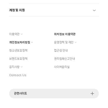
계정 및 지원
이용약관
위치정보 이용약관
개인정보처리방침
운영정책 및 제안
청소년보호정책
접근성 안내
브랜드보호정책
권리침해신고안내
공지사항
사이버윤리실
Contact Us
관련사이트