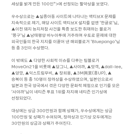
세상을 밝게 만든 100인“>에 선정되는 활약상을 보였다.
우수상으로는 ▲실종아동 사이트에 나타나는 액티브X 문제를
지속적으로 제기, 해당 사이트 액티브X 설치를 없앤 ‘한글로’님,
▲이천 돼지 능지처참 사건을 특종 보도한 취재하는 블로거
‘몽구’님 ▲남태평양 바누아투에 거주하며 우토로 문제에 대한
외국인들의 한국 지지를 이끌어 낸 해외블로거 ‘Bluepango’님
등 총 3인이 수상했다.
이 밖에도 ▲ 다양한 사회적 이슈를 다루는 팀블로거
MoveOn21을 비롯해 ▲당그니, ▲사야까, ▲맛객, ▲dall-lee,
▲양깡, ▲익스트림무비, ▲ 장희용, ▲3M興業(흥UP), ▲
승복이 등 총 10명이 장려상을 수상하였으며, 일본인으로서
일본과 한국 양국에서 겪은 다양한 문화적 체험으로 인기를 모은
‘사야까’님이 네티즌 투표 1위를 차지해 네티즌 인기상에
선정되었다.
대상에는 상금 300만원과 함께 상패가, 우수상에게는 상금
100만원 및 상패가 수여되며, 장려상과 인기상 모두에게는
30만원의 상금과 상패가 주어진다.