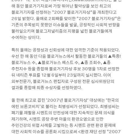
해 동안 블로거기자로써 가장 뛰어난 활약상을 보인 최고의
블로거기자를 선정하는 “2007 블로거기자상“을 개최한다고
26일 밝혔다. 올해로 2회째를 맞이한 “2007 블로거기자상“은
기존의 주목받지 못했던 이슈들을 발굴, 긍정적인 사회적 반향을
불러일으키며 블로그저널리즘의 지평을 넓힌 블로거들에게
수여하는 상이다.
특히 올해는 공정성과 신뢰성에 대한 엄격한 기준이 적용되었다.
우선 한 해 동안 다음 블로거뉴스에서 활동한 블로거들의 ▲특종!
블로거뉴스 수, ▲블로거뉴스 베스트 수, ▲총 조회수, ▲총
추천지수 등을 종합해 블로거기자상 후보 30명을 1차로 선정한
뒤 네티즌 투표를 12월 6일부터 23일까지 실시했다. 이어
외부전문가, 블로거뉴스 편집자로 구성된 전문 심사위원단의
결과를 종합해 최종 수상자를 선정하였다.
올 한해 최고로 꼽힌 ‘2007년 블로거기자상’ 대상에는 ‘한국의
에린 브론코비치’로 불리는 최병성씨가 선정되었다. 최병성씨는
폐기물 재활용 시멘트의 안전성에 대한 지속적인 문제 의식을
제기하며, 시멘트 공장 주변 마을의 환경오염으로 인한
주민건강의 위협 사례를 고발하는 등 시멘트 관련 환경 문제에
대한 사회적 이슈를 공론화 시킴으로써 <환경 재단 선정 “2007