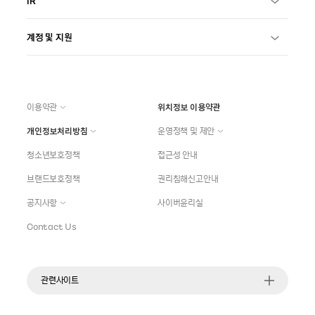
IR
계정 및 지원
이용약관
위치정보 이용약관
개인정보처리방침
운영정책 및 제안
청소년보호정책
접근성 안내
브랜드보호정책
권리침해신고안내
공지사항
사이버윤리실
Contact Us
관련사이트