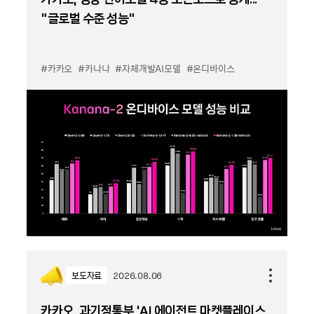
“글로벌 수준 성능”
#카카오
#카나나
#자체개발AI모델
#온디바이스
보도자료
2026.08.06
카카오, 과기정통부 ‘AI 에이전트 마켓플레이스