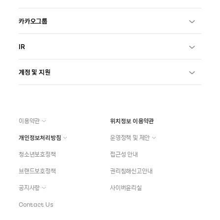
카카오그룹
IR
계정 및 지원
이용약관
위치정보 이용약관
개인정보처리방침
운영정책 및 제안
청소년보호정책
접근성 안내
브랜드보호정책
권리침해신고안내
공지사항
사이버윤리실
Contact Us