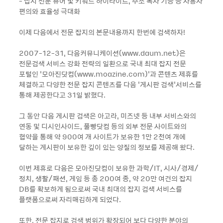
- 잡지 전문 뷰어 및 키워드 하이라이트, 주소 복사 기능 등 사용자
편의와 효율성 극대화
이제 다음에서 전문 잡지의 본문내용까지 한번에 검색하자!
2007-12-31, 다음커뮤니케이션(www.daum.net)은
전문검색 서비스 강화 전략의 일환으로 국내 최대 잡지 전문
포털인 ‘모아진닷컴(www.moazine.com)’과 콘텐츠 제휴를
체결하고 다양한 전문 잡지 콘텐츠를 다음 ‘게시판 검색’서비스를
통해 제공한다고 31일 밝혔다.
그 동안 다음 게시판 검색은 아고라, 미즈넷 등 내부 서비스와의
연동 및 디시인사이드, 풀빵닷컴 등의 외부 전문 사이트와의
협약을 통해 약 900여 개 사이트가 보유한 1만 2천여 개에
달하는 게시판이 보유한 깊이 있는 양질의 정보를 제공해 왔다.
이번 제휴로 다음은 모아진닷컴이 보유한 과학/IT, 시사/경제/
정치, 생활/패션, 게임 등 총 200여 종, 약 20만 여건의 잡지
DB를 확보하게 됨으로써 국내 최대의 잡지 검색 서비스를
플랫폼으로써 자리매김하게 되었다.
또한, 전문 잡지로 검색 범위가 확장되어 보다 다양한 분야의