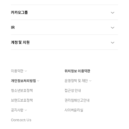
카카오그룹
IR
계정 및 지원
이용약관
위치정보 이용약관
개인정보처리방침
운영정책 및 제안
청소년보호정책
접근성 안내
브랜드보호정책
권리침해신고안내
공지사항
사이버윤리실
Contact Us