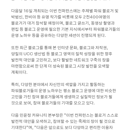
다음달 16일 개최되는 이번 컨퍼런스에는 주제별 파워 블로거 및
박범신, 한비야 등 유명 작가를 비롯해 모두 2천400여명의
블로거가 대거 참석할 예정이며, 블로그 글쓰기, 동영상 촬영과
편집 등 블로그 운영에 필요한 기본 지식에서부터 파워블로거들의
운영 노하우 등을 공유하는 다양한 세션이 진행되게 된다.
또한 최근 블로그를 통해 본 인터넷 문화, 블로그와 저작권,
양질의 UCC 생산법 등 블로그 영역의 질적 성장을 위한 향후
발전적 대안을 고민하고, 보다 활발한 네트워크 구축의 장을
마련함으로써 한 단계 더 성숙된 블로그 시장 발전을 모색할
계획이다.
특히, 다양한 분야에서 자신만의 색깔을 가지고 활동하는
파워블로거들의 운영 노하우는 평소 블로그 운영에 대한 비슷한
고민을 가진 참여 블로거들에게 생생하고 실질적인 정보가 될
것으로 보여, 참여 블로거들의 기대를 모으고 있다.
다음 민윤정 커뮤니티 본부장은 “이번 컨퍼런스는 블로거 스스로
발전적 대안을 모색하고, 참여할 수 있는 축제의 장이 될 것으로
기대한다”며, “다음은 앞으로도 보다 다양하고 편리한 이용자