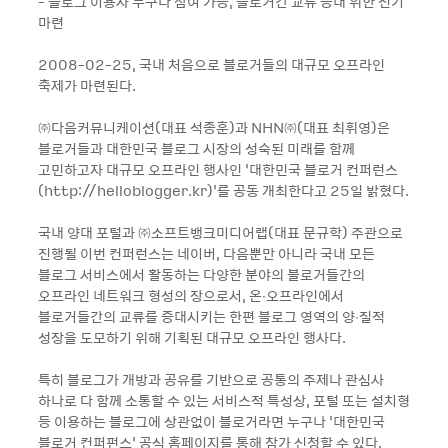
- 블로그 이용자 누구나 참여 가능, 블로거간 교류 증대 위한 전기
마련
2008-02-25, 국내 처음으로 블로거들의 대규모 오프라인
축제가 마련된다.
㈜다음커뮤니케이션(대표 석종훈)과 NHN㈜(대표 최휘영)은
블로거들과 대한민국 블로그 시장의 성숙된 미래를 함께
고민하고자 대규모 오프라인 행사인 ‘대한민국 블로거 컨퍼런스
(http://helloblogger.kr)’를 공동 개최한다고 25일 밝혔다.
국내 양대 포털과 ㈜소프트뱅크미디어랩(대표 문규학) 주관으로
진행될 이번 컨퍼런스는 네이버, 다음뿐만 아니라 국내 모든
블로그 서비스에서 활동하는 다양한 분야의 블로거들간의
오프라인 네트워크 형성의 장으로서, 온∙오프라인에서
블로거들간의 교류를 증대시키는 한편 블로그 영역의 양∙질적
성장을 도모하기 위해 기획된 대규모 오프라인 행사다.
특히 블로그가 개방과 공유를 기반으로 공통의 주제나 관심사
하나로 다 함께 소통할 수 있는 서비스적 특성상, 포털 또는 설치형
등 이용하는 블로그에 상관없이 블로거라면 누구나 ‘대한민국
블로거 컨퍼펀스’ 공식 홈페이지를 통해 참가 신청할 수 있다.