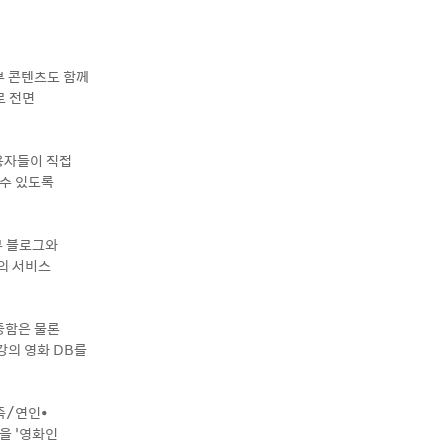
외부 콘텐츠도 함께
로 전면
용자들이 직접
 수 있도록
부 블로그와
들의 서비스
충함은 물론
강의 영화 DB를
족/연인•
을 ‘영화인