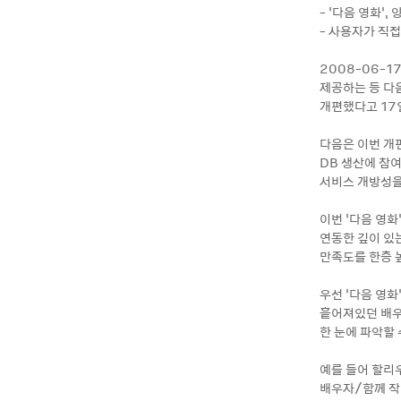
- ‘다음 영화’
- 사용자가 직접
2008-06-1
제공하는 등 다음
개편했다고 17
다음은 이번 개
DB 생산에 참여
서비스 개방성을
이번 ‘다음 영화
연동한 깊이 있
만족도를 한층 
우선 ‘다음 영
흩어져있던 배우
한 눈에 파악할 
예를 들어 할리우
배우자/함께 작