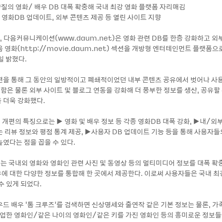
, 양질의 영화/ 배우 DB 대폭 확충해 국내 최강 영화 플랫폼 자리매김
 영화DB 업데이트, 외부 콘텐츠 제공 등 열린 사이트 지향
7, 다음커뮤니케이션(www.daum.net)은 영화 관련 DB를 한층 강화하고 
 영화(http://movie.daum.net) 섹션을 개방형 엔터테인먼트 플랫폼으
일 밝혔다.
편을 통해 그 동안의 일방적이고 폐쇄적이었던 내부 콘텐츠 공유에서 벗어나 사
함은 물론 외부 사이트 및 블로그 연동을 강화해 더 풍부한 정보를 생산, 공유할
 더욱 강화했다.
’ 개편의 특징으로는 ▶ 영화 및 배우 정보 등 각종 영화DB 대폭 강화, ▶내/외
는 리뷰 정보와 평점 통계 제공, ▶사용자 DB 업데이트 기능 등을 통해 사용자
높였다는 점을 꼽을 수 있다.
화’는 국내외 영화와 영화인 관련 사진 및 동영상 등의 멀티미디어 정보를 대폭 확
에 대한 다양한 정보를 통합해 한 곳에서 제공한다. 이로써 사용자들은 국내 최
수 있게 되었다.
드 배우 ‘톰 크루즈’를 검색하면 신상명세와 출연작 같은 기본 정보는 물론, 가
업한 영화인/같은 나이의 영화인/같은 키를 가진 영화인 등의 흥미로운 정보들