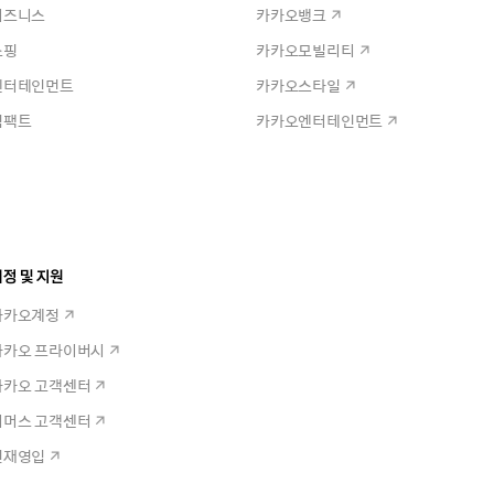
비즈니스
카카오뱅크
쇼핑
카카오모빌리티
엔터테인먼트
카카오스타일
임팩트
카카오엔터테인먼트
정 및 지원
카카오계정
카카오 프라이버시
카카오 고객센터
커머스 고객센터
인재영입