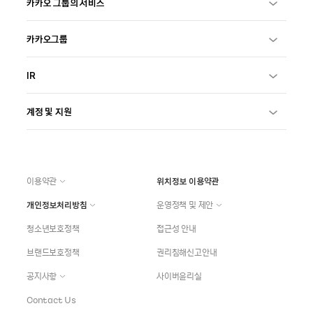
카카오 그룹의 서비스
카카오그룹
IR
계정 및 지원
이용약관
위치정보 이용약관
개인정보처리방침
운영정책 및 제안
청소년보호정책
접근성 안내
브랜드보호정책
권리침해신고안내
공지사항
사이버윤리실
Contact Us