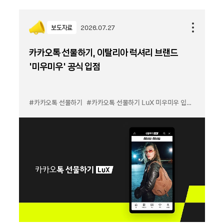
보도자료
2026.07.27
카카오톡 선물하기, 이탈리아 럭셔리 브랜드
'미우미우' 공식 입점
#카카오톡 선물하기
#카카오톡 선물하기 LuX 미우미우 입점
#선물하기