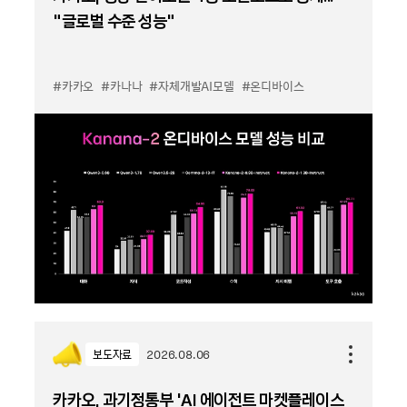
“글로벌 수준 성능”
#카카오
#카나나
#자체개발AI모델
#온디바이스
보도자료
2026.08.06
카카오, 과기정통부 ‘AI 에이전트 마켓플레이스