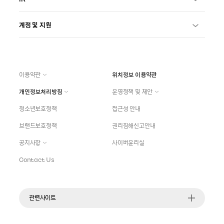
계정 및 지원
이용약관
위치정보 이용약관
개인정보처리방침
운영정책 및 제안
청소년보호정책
접근성 안내
브랜드보호정책
권리침해신고안내
공지사항
사이버윤리실
Contact Us
관련사이트