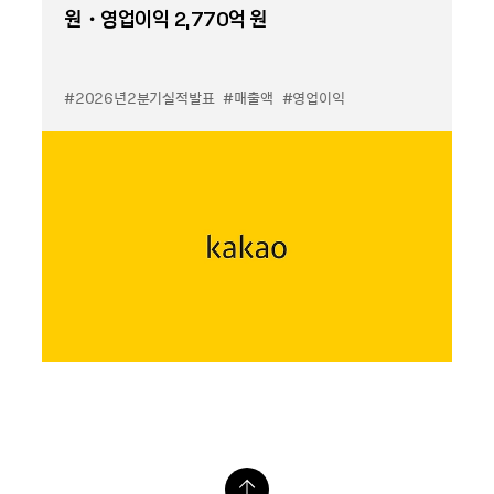
원・영업이익 2,770억 원
#2026년2분기실적발표
#매출액
#영업이익