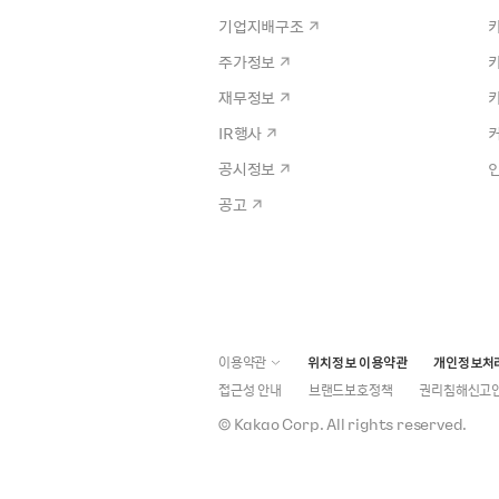
기업지배구조
주가정보
재무정보
IR행사
공시정보
공고
이용약관
위치정보 이용약관
개인정보처
접근성 안내
브랜드보호정책
권리침해신고
©
Kakao Corp.
All rights reserved.