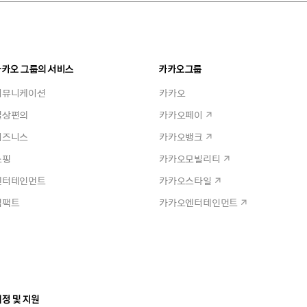
카카오 그룹의 서비스
카카오그룹
커뮤니케이션
카카오
일상편의
카카오페이
비즈니스
카카오뱅크
쇼핑
카카오모빌리티
엔터테인먼트
카카오스타일
임팩트
카카오엔터테인먼트
정 및 지원