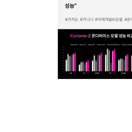
성능”
#카카오
#카나나
#자체개발AI모델
#온디바