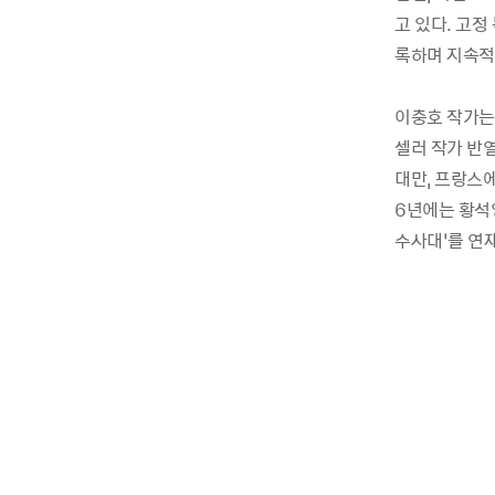
고 있다. 고정
록하며 지속적
이충호 작가는 
셀러 작가 반열
대만, 프랑스에
6년에는 황석
수사대’를 연