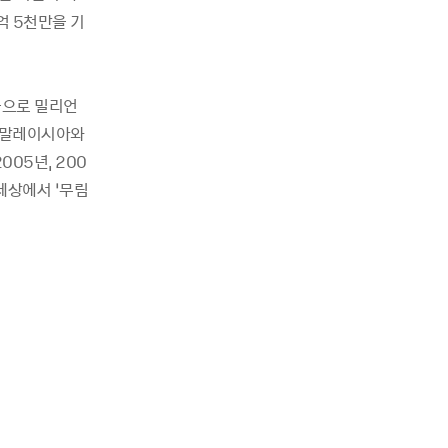
억 5천만을 기
 등으로 밀리언
서 말레이시아와
05년, 200
세상에서 ‘무림