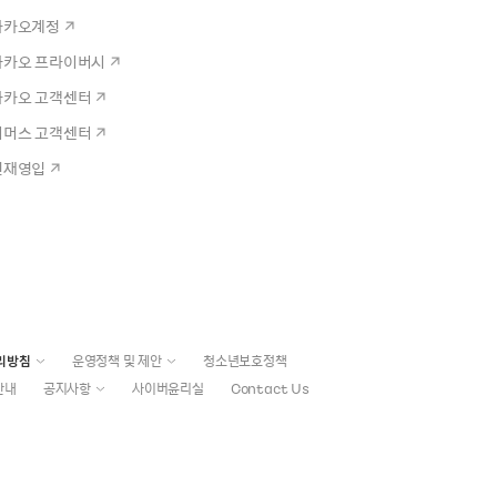
카카오계정
카카오 프라이버시
카카오 고객센터
커머스 고객센터
인재영입
리방침
운영정책 및 제안
청소년보호정책
안내
공지사항
사이버윤리실
Contact Us