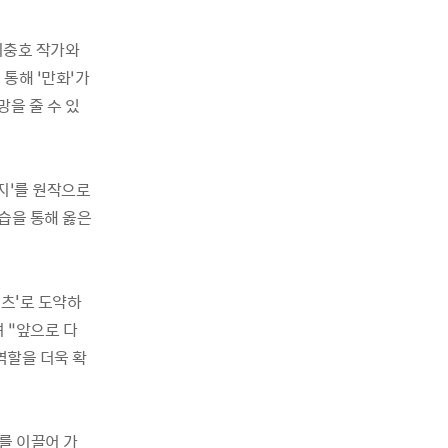
 이충호 작가와
통해 ‘만화’가
을 줄 수 있
호지’를 원작으로
습을 통해 옳은
텐츠'로 도약하
 “앞으로 다
역할을 더욱 확
를 이끌어 가