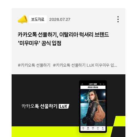
보도자료
2026.07.27
카카오톡 선물하기, 이탈리아 럭셔리 브랜드
'미우미우' 공식 입점
#카카오톡 선물하기
#카카오톡 선물하기 LuX 미우미우 입점
#선물하기