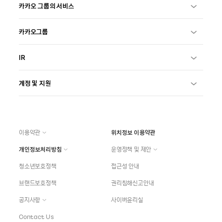
카카오 그룹의 서비스
카카오그룹
IR
계정 및 지원
이용약관
위치정보 이용약관
개인정보처리방침
운영정책 및 제안
청소년보호정책
접근성 안내
브랜드보호정책
권리침해신고안내
공지사항
사이버윤리실
Contact Us