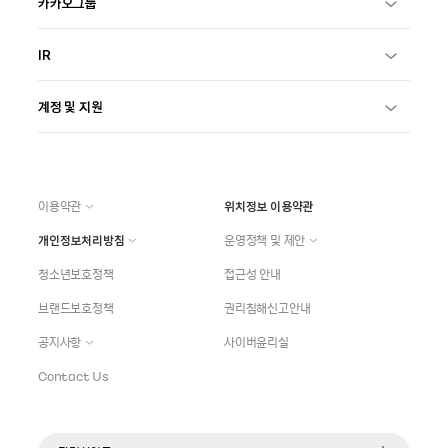
카카오그룹
IR
계정 및 지원
이용약관
위치정보 이용약관
개인정보처리방침
운영정책 및 제안
청소년보호정책
접근성 안내
브랜드보호정책
권리침해신고안내
공지사항
사이버윤리실
Contact Us