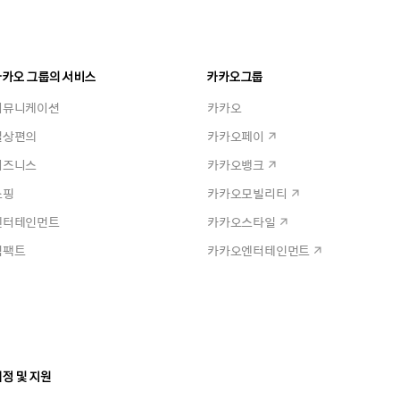
카카오 그룹의 서비스
카카오그룹
커뮤니케이션
카카오
일상편의
카카오페이
비즈니스
카카오뱅크
쇼핑
카카오모빌리티
엔터테인먼트
카카오스타일
임팩트
카카오엔터테인먼트
정 및 지원