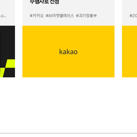
수행자로 선정
입점
#카카오
#선물하기 LuX
#AI마켓플레이스
#선물하기 미우미우 입점
#과기정통부
#MiuMiu
#2