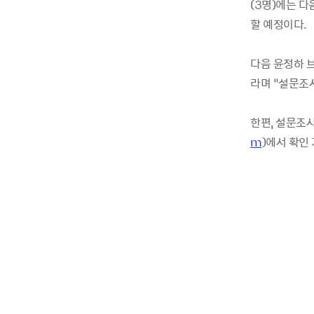
(3명)에는 다
할 예정이다.
다음 윤정하 
라며 “설문조
한편, 설문조사
m
)에서 확인