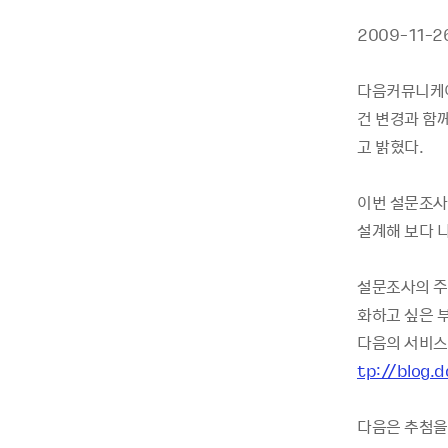
2009-11-
다음커뮤니케
건 변경과 함께
고 밝혔다.
이번 설문조사
설계해 보다 
설문조사의 주요
화하고 싶은 부
다음의 서비스
tp://blog
다음은 추첨을 