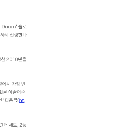
n Daum’ 슬로
3일까지 진행한다
찬 2010년을
활에서 가장 변
변화를 이끌어준
 ‘다음꼼(
ht
린더 세트, 2등