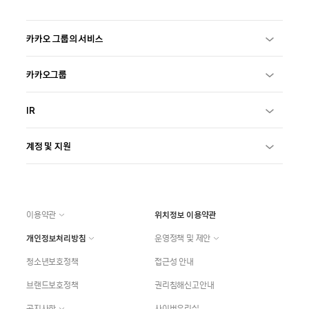
카카오 그룹의 서비스
카카오그룹
IR
계정 및 지원
이용약관
위치정보 이용약관
개인정보처리방침
운영정책 및 제안
청소년보호정책
접근성 안내
브랜드보호정책
권리침해신고안내
공지사항
사이버윤리실