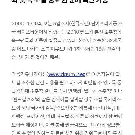
2009-12-04, 오는 5일 2시(한국시간) 남아프리카공화
국 케이프타운에서 진행되는 2010 월드컵 본선 조추첨에
축구팬들의 이목이 집중되고 있다. 본선에 진출한 32개국
중 어느 나라와 조를 이루느냐가 1차 과제인 16강 진출의
승부처가 될 것이기 때문.
다음커뮤니케이션(
www.daum.net
)은 이용자들이 월
드컵 조추첨 관련 내용을 쉽고 빠르게 확인할 수 있도록 통
합검색에 조추첨 결과를 즉시 반영해 ‘월드컵 조추첨’ 이나
‘월드컵 A조’와 같은 검색어를 입력할 경우 조별 국가리스
트와 해당 국가의 감독, 주요선수를 비롯해 예선 전적, FIF
A 랭킹, 포메이션, 역대 월드컵 성적 등의 정보까지 한 번에
보여줄 예정이다. 이를 통해 원클릭으로 편리하게 정보를
얻을 수 있어 원하는 자료를 찾기 위해 키워드를 바꿔 두 세