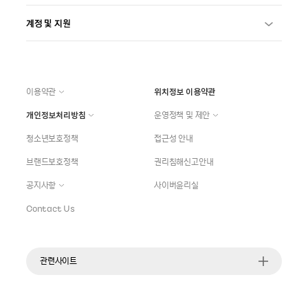
계정 및 지원
이용약관
위치정보 이용약관
개인정보처리방침
운영정책 및 제안
청소년보호정책
접근성 안내
브랜드보호정책
권리침해신고안내
공지사항
사이버윤리실
Contact Us
관련사이트