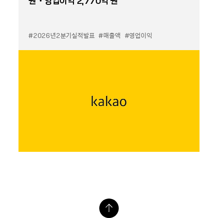
원・영업이익 2,770억 원
#2026년2분기실적발표
#매출액
#영업이익