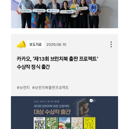
보도자료
2026.08.10
카카오, '제13회 브런치북 출판 프로젝트'
수상작 정식 출간
#브런치
#브런치북출판프로젝트