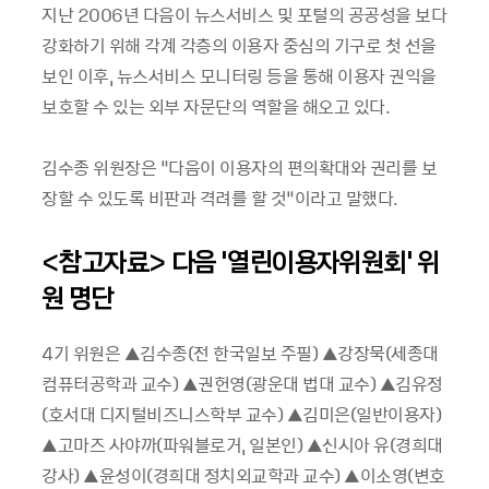
지난 2006년 다음이 뉴스서비스 및 포털의 공공성을 보다
강화하기 위해 각계 각층의 이용자 중심의 기구로 첫 선을
보인 이후, 뉴스서비스 모니터링 등을 통해 이용자 권익을
보호할 수 있는 외부 자문단의 역할을 해오고 있다.
김수종 위원장은 “다음이 이용자의 편의확대와 권리를 보
장할 수 있도록 비판과 격려를 할 것”이라고 말했다.
<참고자료> 다음 ‘열린이용자위원회’ 위
원 명단
4기 위원은 ▲김수종(전 한국일보 주필) ▲강장묵(세종대
컴퓨터공학과 교수) ▲권헌영(광운대 법대 교수) ▲김유정
(호서대 디지털비즈니스학부 교수) ▲김미은(일반이용자)
▲고마즈 사야까(파워블로거, 일본인) ▲신시아 유(경희대
강사) ▲윤성이(경희대 정치외교학과 교수) ▲이소영(변호