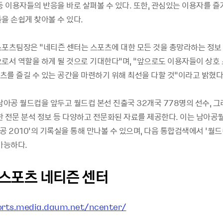
등 이용자들의 반응을 바로 살펴볼 수 있다. 또한, 관심있는 이용자를 
을 손쉽게 찾아볼 수 있다.
스포츠팀장은 “네티즌 센터는 스포츠에 대한 모든 것을 총망라하는 정보 
으로서 역할을 하게 될 것으로 기대한다”며, “앞으로도 이용자들이 상호
츠를 즐길 수 있는 공간을 마련하기 위해 최선을 다할 것”이라고 밝혔다
남아공 월드컵을 앞두고 월드컵 본선 진출국 32개국 778명의 선수, 
한 전문 분석 정보 등 다양하고 전문화된 자료를 제공한다. 이는 남아공
공 2010’의 기록실을 통해 만나볼 수 있으며, 다음 통합검색에서 ‘월
가능하다.
 스포츠 네티즌 센터
orts.media.daum.net/ncenter/