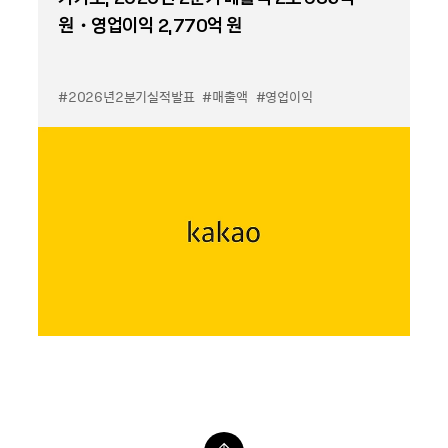
원・영업이익 2,770억 원
#2026년2분기실적발표
#매출액
#영업이익