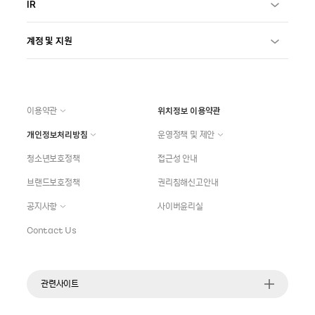
IR
계정 및 지원
이용약관
위치정보 이용약관
개인정보처리방침
운영정책 및 제안
청소년보호정책
접근성 안내
브랜드보호정책
권리침해신고안내
공지사항
사이버윤리실
Contact Us
관련사이트