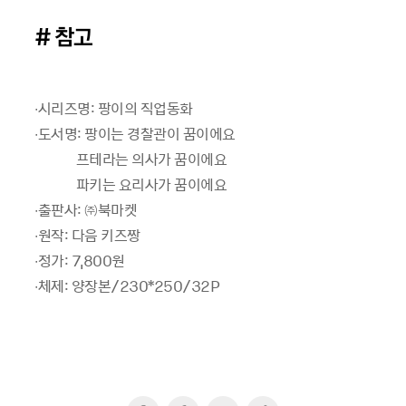
# 참고
∙시리즈명: 팡이의 직업동화
∙도서명: 팡이는 경찰관이 꿈이에요
프테라는 의사가 꿈이에요
파키는 요리사가 꿈이에요
∙출판사: ㈜북마켓
∙원작: 다음 키즈짱
∙정가: 7,800원
∙체제: 양장본/230*250/32P