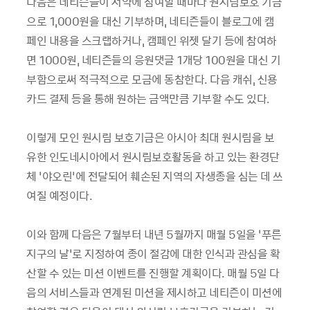
다음은 네티즌들이 서약에 참여할 때마다 원시림보호 기금
으로 1,000원을 대신 기부하며, 네티즌들이 블로그에 캠
페인 내용을 스크랩하거나, 캠페인 위젯 달기 등에 참여하
면 1000원, 네티즌들의 응원댓글 1개당 100원을 대신 기
부함으로써 적극적으로 모금에 동참한다. 다음 캐쉬, 신용
카드 결제 등을 통해 원하는 금액만큼 기부할 수도 있다.
이렇게 모인 원시림 보호기금은 아시아 최대 원시림을 보
유한 인도네시아에서 원시림보호활동을 하고 있는 환경단
체 ‘야오린’에 전달되어 훼손된 지역의 자생종을 심는 데 쓰
여질 예정이다.
이와 함께 다음은 7월부터 내년 5월까지 매월 5일을 ‘푸른
지구의 날’로 지정하여 종이 절감에 대한 인식과 관심을 확
산할 수 있는 미션 이벤트를 진행할 계획이다. 매월 5일 다
음의 서비스들과 연계된 미션을 제시하고 네티즌이 미션에