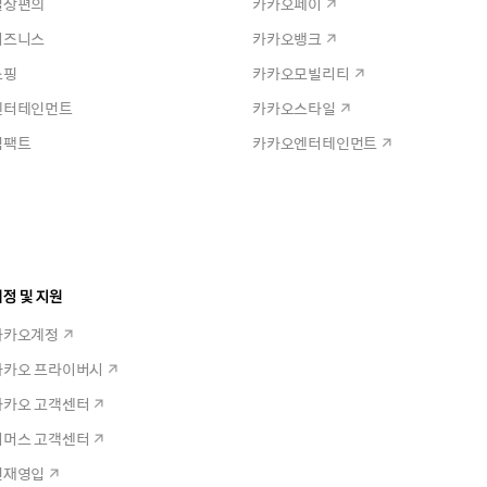
일상편의
카카오페이
비즈니스
카카오뱅크
쇼핑
카카오모빌리티
엔터테인먼트
카카오스타일
임팩트
카카오엔터테인먼트
정 및 지원
카카오계정
카카오 프라이버시
카카오 고객센터
커머스 고객센터
인재영입