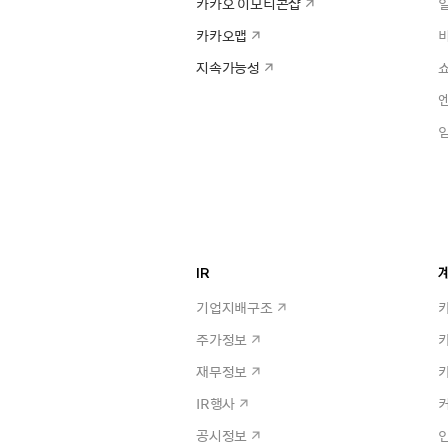
카카오 이모티콘샵
카카오맵
지속가능성
IR
계
기업지배구조
주가정보
재무정보
IR행사
공시정보