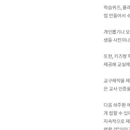
학습퀴즈, 플
접 만들어서 
개인뽑기나 모
생들 사진이나
또한, 키즈짱 
제공해 교실에
교구제작을 제
은 교사 인증을
다음 허주환 
게 접할 수 
지속적으로 제
력할 것”이라