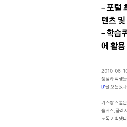
- 포털
텐츠 및
- 학습
에 활용
2010-06-
생님과 학생들
l)’
을 오픈했다
키즈짱 스쿨은 
습퀴즈, 플래
도록 기획됐다