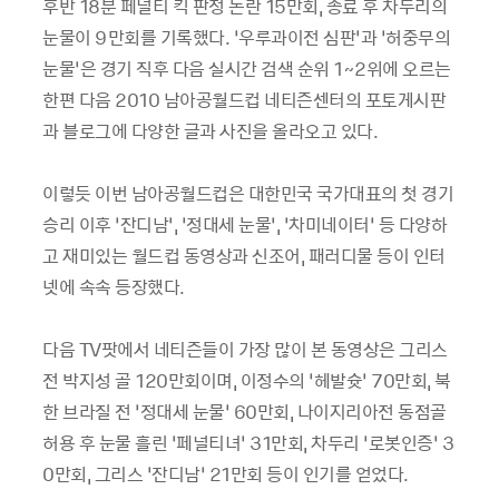
후반 18분 페널티 킥 판정 논란 15만회, 종료 후 차두리의
눈물이 9만회를 기록했다. ‘우루과이전 심판’과 ‘허중무의
눈물’은 경기 직후 다음 실시간 검색 순위 1~2위에 오르는
한편 다음 2010 남아공월드컵 네티즌센터의 포토게시판
과 블로그에 다양한 글과 사진을 올라오고 있다.
이렇듯 이번 남아공월드컵은 대한민국 국가대표의 첫 경기
승리 이후 ‘잔디남’, ‘정대세 눈물’, ‘차미네이터’ 등 다양하
고 재미있는 월드컵 동영상과 신조어, 패러디물 등이 인터
넷에 속속 등장했다.
다음 TV팟에서 네티즌들이 가장 많이 본 동영상은 그리스
전 박지성 골 120만회이며, 이정수의 ‘헤발슛’ 70만회, 북
한 브라질 전 ‘정대세 눈물’ 60만회, 나이지리아전 동점골
허용 후 눈물 흘린 ‘페널티녀’ 31만회, 차두리 ‘로봇인증’ 3
0만회, 그리스 ‘잔디남’ 21만회 등이 인기를 얻었다.