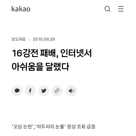
보도자료
2010.06.29
16강전 패배, 인터넷서
아쉬움을 달랬다
‘오심 논란’,‘차두리의 눈물’ 영상 조회 급증