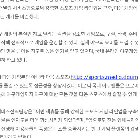
 채널링 서비스함으로써 강력한 스포츠 게임 라인업을 구축, 다음 게임에
는 계기를 마련했다.
구 게임의 본질인 치고 달리는 액션을 강조한 게임으로, 구질, 타격, 수비
조작해 전략적으로 게임을 운영할 수 있다. 실제 야구의 묘미를 느낄 수 
0만 명을 넘어설 정도로 높은 인기를 얻고 있으며, 국내 온라인 야구게
히 하고 있다.
에 다음 게임뿐만 아니라 다음 스포츠(
http://sports.media.daum
를 즐길 수 있도록 접근성을 향상시켰다. 이로써 국내 야구팬들은 프로야
롯해 야구게임까지 야구에 대한 모든 것을 다음 스포츠에서 즐길 수 있게 
서비스전략팀장은 “이번 제휴를 통해 강력한 스포츠 게임 라인업을 구축
 물론 인지도를 더욱 향상시키게 되었다”며, “앞으로도 전문 업체들과
 진행해 이용자들의 폭넓은 니즈를 충족시키는 한편 게임 플랫폼의 경쟁
것”이라고 밝혔다.