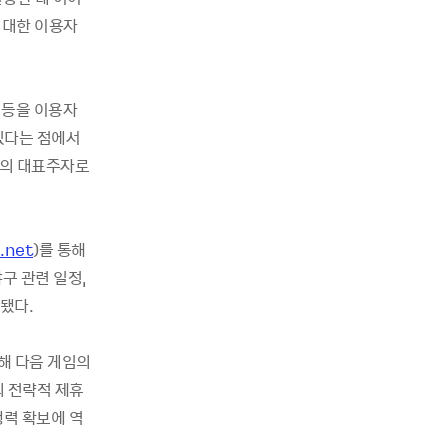
 대한 이용자
 등을 이용자
있다는 점에서
임의 대표주자로
.net
)를 통해
구 관련 일정,
됐다.
해 다음 게임의
의 전략적 제휴
력 확보에 역