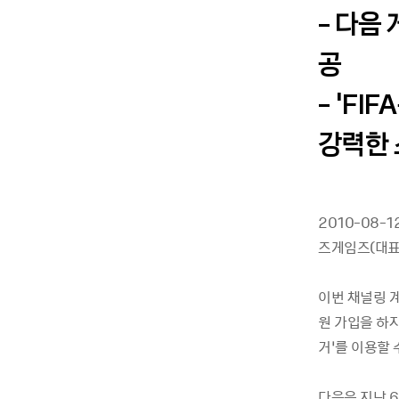
- 다음
공
- ‘F
강력한 
2010-08-
즈게임즈(대표
이번 채널링 
원 가입을 하
거’를 이용할 
다음은 지난 6