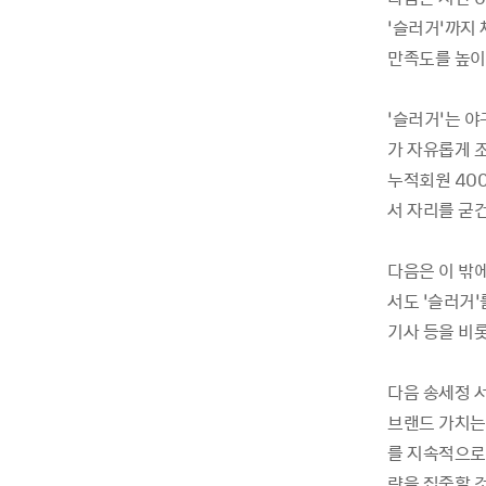
‘슬러거’까지
만족도를 높이
‘슬러거’는 야
가 자유롭게 
누적회원 40
서 자리를 굳건
다음은 이 밖
서도 ‘슬러거’
기사 등을 비
다음 송세정 
브랜드 가치는
를 지속적으로
량을 집중할 