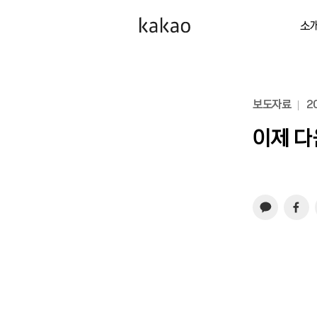
소
보도자료
20
이제 다