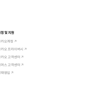
정 및 지원
카카오계정
카카오 프라이버시
카카오 고객센터
커머스 고객센터
인재영입