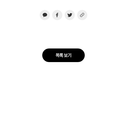
목록 보기