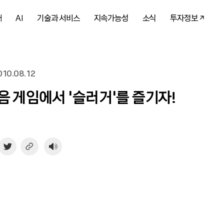
개
AI
기술과 서비스
지속가능성
소식
투자정보
10.08.12
음 게임에서 ‘슬러거’를 즐기자!