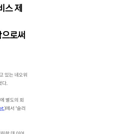
서비스 제
공함으로써
얻고 있는 네오위
혔다.
에 별도의 회
et
)에서 ‘슬러
널링한 데 이어