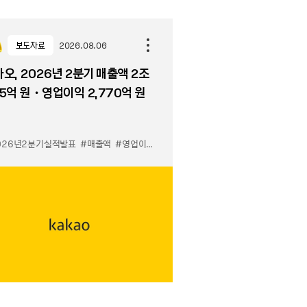
보도자료
2026.08.06
오, 2026년 2분기 매출액 2조
5억 원・영업이익 2,770억 원
026년2분기실적발표
#매출액
#영업이익