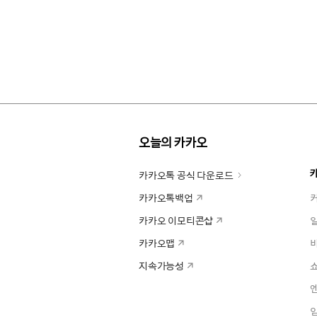
오늘의 카카오
카카오톡 공식 다운로드
카카오톡백업
카카오 이모티콘샵
카카오맵
지속가능성