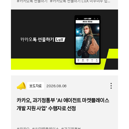
#카카오톡 선물하기
#카카오톡 선물하기 LuX 미우미우 입점
#선물하기
보도자료
2026.08.06
카카오, 과기정통부 ‘AI 에이전트 마켓플레이스
개발 지원 사업’ 수행자로 선정
#카카오
#AI마켓플레이스
#과기정통부