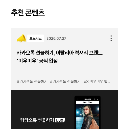
추천 콘텐츠
보도자료
2026.07.27
카카오톡 선물하기, 이탈리아 럭셔리 브랜드
'미우미우' 공식 입점
#카카오톡 선물하기
#카카오톡 선물하기 LuX 미우미우 입점
#선물하기