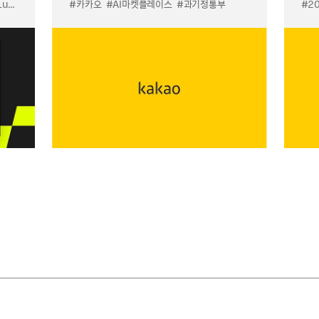
입점
#카카오
#선물하기 LuX
#AI마켓플레이스
#선물하기 미우미우 입점
#과기정통부
#MiuMiu
#2