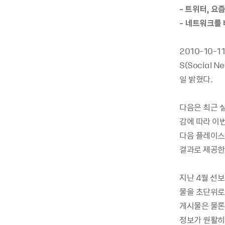
- 트위터, 요
- 네트워크를
2010-10
S(Social
일 밝혔다.
다음은 최근 
감에 따라 이번
다음 플레이스
결과로 제공한
지난 4월 선보
물을 초단위로
게시물은 물론
정보가 원활히