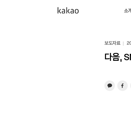
소
보도자료
20
다음, 