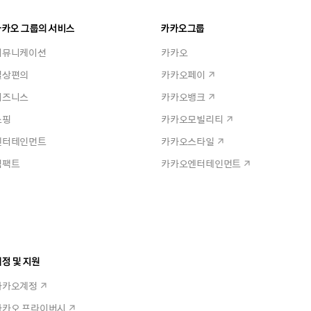
카카오 그룹의 서비스
카카오그룹
커뮤니케이션
카카오
일상편의
카카오페이
비즈니스
카카오뱅크
쇼핑
카카오모빌리티
엔터테인먼트
카카오스타일
임팩트
카카오엔터테인먼트
정 및 지원
카카오계정
카카오 프라이버시